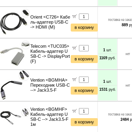
Мультитулы и ножи
Инструменты и техника прочее
Orient <C726> Кабе
поставка на зака
ль-адаптер USB-C
889
ру
-> HDMI (M)
в корзину
Telecom <TUC035>
1
шт.
Кабель-адаптер U
нет
SB-C -> DisplayPort
1169
руб.
в корзину
(F)
Vention <BGMHA>
1
шт.
Переходник USB-C
нет
1531
руб.
--> Jack3.5-F
в корзину
Vention <BGMHF>
Кабель-адаптер U
поставка на зака
SB-C --> Jack3.5-F
2484
р
в корзину
1м