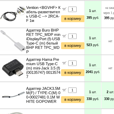
Vention <BGVHF> К
на зак
1
шт.
абель-разветвител
через 3 
ь USB-C --> 2RCA-
395
руб.
395
ру
в корзину
F 1м
Адаптер Buro BHP
RET TPC_MDP min
1
шт.
iDisplayPort (f)-USB
нет
Type-C (m) белый
523
руб.
в корзину
BHP RET TPC_MD
P
Адаптер Hama Pre
mium USB Type-C
1
шт.
(m) mini-Jack 3.5 (f)
нет
2041
руб.
(00135747) 0013574
в корзину
7
Адаптер JACK3.5M
1
шт.
2
шт
M(F) / TYPE-C(M) 0
0-00027481 0.1M W
330
руб.
330
ру
в корзину
HITE GOPOWER