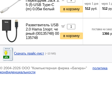
Переходник Jack 3.
через 3 дня
через 3 
5 (f)-USB Type-C
512
руб.
512
ру
(m) 0.05м белый
в корзину
Разветвитель USB
2.0 Hama 1порт. че
поставка на зака
рный (00135748) 00
1366
р
в корзину
135748
Скачать прайс-лист
(~10 Мб)
© 2004-2026 ООО "Компьютерная фирма «Багира»"
политика
конфиденциальности