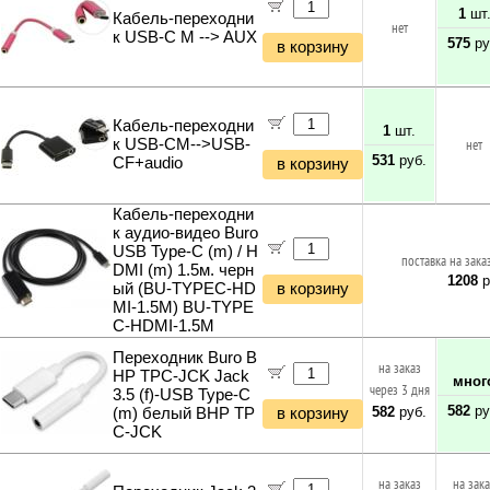
1
шт
Кабель-переходни
нет
к USB-C M --> AUX
575
ру
в корзину
Кабель-переходни
1
шт.
к USB-CM-->USB-
нет
531
руб.
CF+audio
в корзину
Кабель-переходни
к аудио-видео Buro
USB Type-C (m) / H
поставка на зака
DMI (m) 1.5м. черн
1208
р
ый (BU-TYPEC-HD
в корзину
MI-1.5M) BU-TYPE
C-HDMI-1.5M
Переходник Buro B
на заказ
HP TPC-JCK Jack
мног
через 3 дня
3.5 (f)-USB Type-C
582
ру
582
руб.
(m) белый BHP TP
в корзину
C-JCK
на заказ
на зак