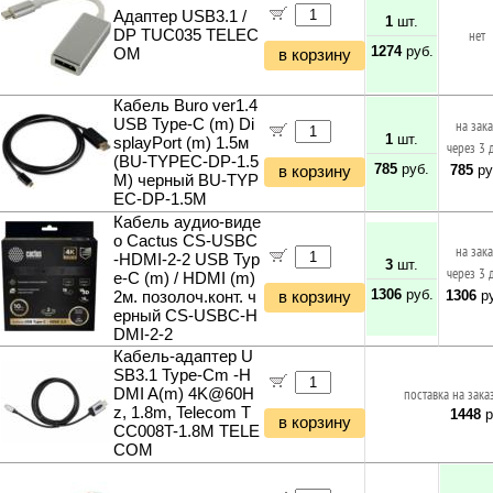
Адаптер USB3.1 /
1
шт.
DP TUC035 TELEC
нет
1274
руб.
OM
в корзину
Кабель Buro ver1.4
USB Type-C (m) Di
на зак
1
шт.
splayPort (m) 1.5м
через 3 
(BU-TYPEC-DP-1.5
785
руб.
785
ру
в корзину
M) черный BU-TYP
EC-DP-1.5M
Кабель аудио-виде
о Cactus CS-USBC
на зак
-HDMI-2-2 USB Typ
3
шт.
через 3 
e-C (m) / HDMI (m)
1306
руб.
1306
ру
2м. позолоч.конт. ч
в корзину
ерный CS-USBC-H
DMI-2-2
Кабель-адаптер U
SB3.1 Type-Cm -H
DMI A(m) 4K@60H
поставка на зака
z, 1.8m, Telecom T
1448
р
в корзину
CC008T-1.8M TELE
COM