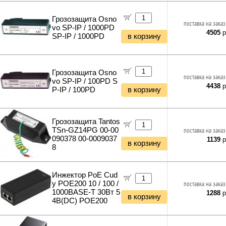
Кабель силовой (бухты)
Снегоуборщики и подметальщики
Ночники и декоративные светильники
Аксессуары для майнинга
Мотобуры
Грозозащита Osno
Гирлянды и гибкий неон
поставка на заказ
Планки и панели портов
Отбойные молотки
vo SP-IP / 1000PD
4505
р
Органайзеры для кабелей
SP-IP / 1000PD
в корзину
Вибротехника
Стяжки для кабелей
Бетономешалки
Кабели и переходники прочие
Садовые инструменты
Наборы инструментов
Грозозащита Osno
поставка на заказ
Хранение инструментов
vo SP-IP / 100PD S
4438
р
P-IP / 100PD
в корзину
Удлинители силовые
Фонари и мобильные светильники
Мультитулы и ножи
Грозозащита Tantos
Инструменты и техника прочее
TSn-GZ14PG 00-00
поставка на заказ
090378 00-0009037
1139
р
в корзину
8
Инжектор PoE Cud
y POE200 10 / 100 /
поставка на заказ
1000BASE-T 30Вт 5
1288
р
в корзину
4В(DC) POE200