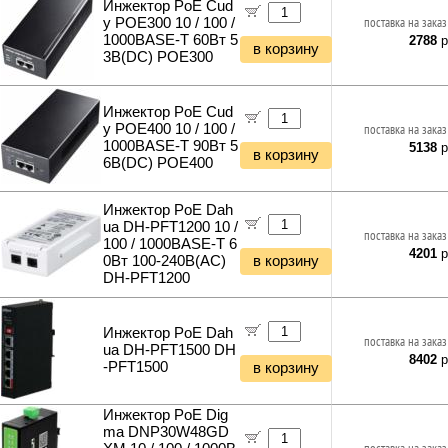
Инжектор PoE Cud
y POE300 10 / 100 /
поставка на заказ
1000BASE-T 60Вт 5
2788
р
в корзину
3В(DC) POE300
Инжектор PoE Cud
y POE400 10 / 100 /
поставка на заказ
1000BASE-T 90Вт 5
5138
р
в корзину
6В(DC) POE400
Инжектор PoE Dah
ua DH-PFT1200 10 /
поставка на заказ
100 / 1000BASE-T 6
4201
р
0Вт 100-240В(АС)
в корзину
DH-PFT1200
Инжектор PoE Dah
поставка на заказ
ua DH-PFT1500 DH
8402
р
-PFT1500
в корзину
Инжектор PoE Dig
ma DNP30W48GD