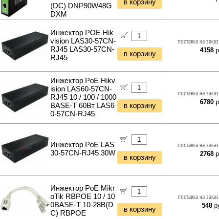
в корзину
(DC) DNP90W48G
DXM
Инжектор POE Hik
vision LAS30-57CN-
поставка на заказ
RJ45 LAS30-57CN-
4158
р
в корзину
RJ45
Инжектор PoE Hikv
ision LAS60-57CN-
поставка на заказ
RJ45 10 / 100 / 1000
6780
р
BASE-T 60Вт LAS6
в корзину
0-57CN-RJ45
Инжектор PoE LAS
поставка на заказ
30-57CN-RJ45 30W
2768
р
в корзину
Инжектор PoE Mikr
oTik RBPOE 10 / 10
поставка на заказ
0BASE-T 10-28В(D
548
ру
в корзину
С) RBPOE