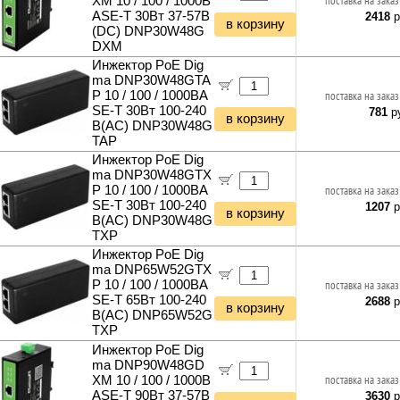
XM 10 / 100 / 1000B
поставка на заказ
ASE-T 30Вт 37-57В
2418
р
в корзину
(DC) DNP30W48G
DXM
Инжектор PoE Dig
ma DNP30W48GTA
P 10 / 100 / 1000BA
поставка на заказ
SE-T 30Вт 100-240
781
ру
в корзину
В(АС) DNP30W48G
TAP
Инжектор PoE Dig
ma DNP30W48GTX
P 10 / 100 / 1000BA
поставка на заказ
SE-T 30Вт 100-240
1207
р
в корзину
В(АС) DNP30W48G
TXP
Инжектор PoE Dig
ma DNP65W52GTX
P 10 / 100 / 1000BA
поставка на заказ
SE-T 65Вт 100-240
2688
р
в корзину
В(АС) DNP65W52G
TXP
Инжектор PoE Dig
ma DNP90W48GD
XM 10 / 100 / 1000B
поставка на заказ
ASE-T 90Вт 37-57В
3630
р