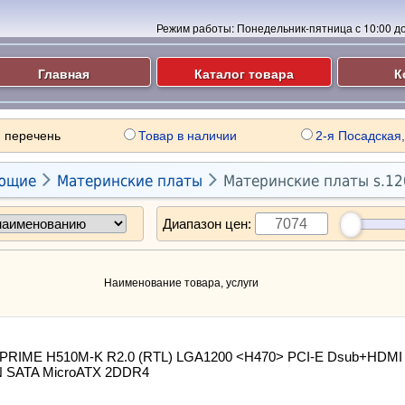
Режим работы:
Понедельник-пятница с 10:00 до 
Главная
Каталог товара
К
 перечень
Товар в наличии
2-я Посадская,


ющие
Материнские платы
Материнские платы s.12
Диапазон цен:
Наименование товара, услуги
PRIME H510M-K R2.0 (RTL) LGA1200 <H470> PCI-E Dsub+HDMI
 SATA MicroATX 2DDR4