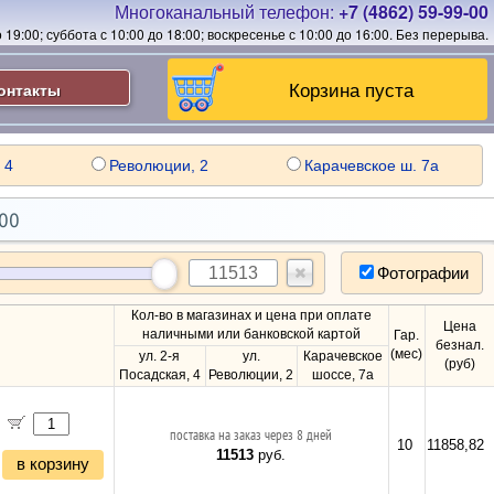
Многоканальный телефон:
+7 (4862) 59-99-00
19:00; суббота с 10:00 до 18:00; воскресенье с 10:00 до 16:00.
Без перерыва.
Корзина пуста
онтакты
 4
Революции, 2
Карачевское ш. 7а
00
Фотографии
Кол-во в магазинах и цена при оплате
Цена
наличными или банковской картой
Гар.
безнал.
(мес)
ул. 2-я
ул.
Карачевское
(руб)
Посадская, 4
Революции, 2
шоссе, 7а
поставка на заказ через 8 дней
10
11858,82
11513
руб.
в корзину