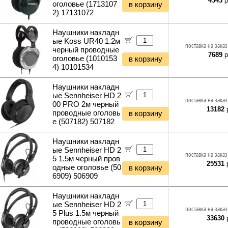
4543
р
оголовье (1713107
в корзину
2) 17131072
Наушники накладн
ые Koss UR40 1.2м
поставка на заказ
черный проводные
7689
р
оголовье (1010153
в корзину
4) 10101534
Наушники накладн
ые Sennheiser HD 2
поставка на заказ
00 PRO 2м черный
13182
р
проводные оголовь
в корзину
е (507182) 507182
Наушники накладн
ые Sennheiser HD 2
поставка на заказ
5 1.5м черный пров
25531
р
одные оголовье (50
в корзину
6909) 506909
Наушники накладн
ые Sennheiser HD 2
поставка на заказ
5 Plus 1.5м черный
33630
р
проводные оголовь
в корзину