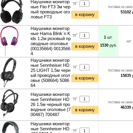
Наушники монитор
ные Fiio FT3 3м чер
поставка на заказ
ный проводные ого
53102
р
в корзину
ловье FT3
Наушники монитор
ные Hama Blink`n K
1
шт.
ids 1.2м розовый пр
нет
оводные оголовье
1530
руб.
в корзину
(00135664) 0013566
4
Наушники монитор
ные Sennheiser HD
25 LIGHT 1.5м черн
поставка на заказ
ый проводные огол
15835
р
в корзину
овье (508664) 5086
64
Наушники монитор
ные Sennheiser HD
поставка на заказ
26 1.5м черный про
46339
р
водные оголовье (7
в корзину
00487) 700487
Наушники монитор
ные Sennheiser HD