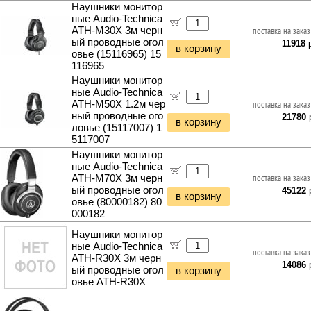
Наушники монитор
Садовые инструменты
ные Audio-Technica
Наборы инструментов
ATH-M30X 3м черн
поставка на заказ
Хранение инструментов
ый проводные огол
11918
р
в корзину
Удлинители силовые
овье (15116965) 15
116965
Фонари и мобильные светильники
Наушники монитор
Мультитулы и ножи
ные Audio-Technica
Инструменты и техника прочее
ATH-M50X 1.2м чер
поставка на заказ
ный проводные ого
21780
р
в корзину
ловье (15117007) 1
5117007
Наушники монитор
ные Audio-Technica
ATH-M70X 3м черн
поставка на заказ
ый проводные огол
45122
р
в корзину
овье (80000182) 80
000182
Наушники монитор
ные Audio-Technica
поставка на заказ
ATH-R30X 3м черн
14086
р
ый проводные огол
в корзину
овье ATH-R30X