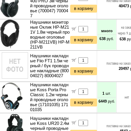
400 PRO 3м черны
поставка на заказ
й проводные оголо
40473
р
в корзину
вье (700047) 70004
7
Наушники монитор
ные Оклик HP-M21
на зак
много
1V 1.8м черный про
через 9 
водные оголовье
638
руб.
638
ру
в корзину
(HP-M211VB) HP-M
211VB
Наушники накладн
ые Fiio FT1 1.5м че
поставка на заказ
рный / бук проводн
20497
р
ые накладные (800
в корзину
04027) 80004027
Наушники накладн
ые Koss Porta Pro
1
шт.
Classic 1.2м черны
нет
й проводные оголо
6449
руб.
в корзину
вье (17101035) 171
01035
Наушники накладн
ые Koss UR20 2.4м
поставка на заказ
черный проводные