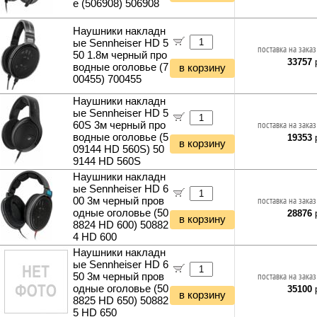
е (506908) 506908
Наушники накладн
ые Sennheiser HD 5
поставка на заказ
50 1.8м черный про
33757
р
водные оголовье (7
в корзину
00455) 700455
Наушники накладн
ые Sennheiser HD 5
60S 3м черный про
поставка на заказ
водные оголовье (5
19353
р
в корзину
09144 HD 560S) 50
9144 HD 560S
Наушники накладн
ые Sennheiser HD 6
00 3м черный пров
поставка на заказ
одные оголовье (50
28876
р
в корзину
8824 HD 600) 50882
4 HD 600
Наушники накладн
ые Sennheiser HD 6
50 3м черный пров
поставка на заказ
одные оголовье (50
35100
р
в корзину
8825 HD 650) 50882
5 HD 650