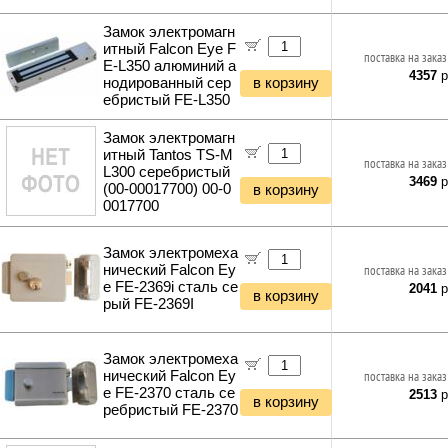
Замок электромагн
итный Falcon Eye F
поставка на заказ
E-L350 алюминий а
4357
р
нодированный сер
в корзину
ебристый FE-L350
Замок электромагн
итный Tantos TS-M
поставка на заказ
L300 серебристый
3469
р
(00-00017700) 00-0
в корзину
0017700
Замок электромеха
нический Falcon Ey
поставка на заказ
e FE-2369i сталь се
2041
р
в корзину
рый FE-2369I
Замок электромеха
нический Falcon Ey
поставка на заказ
e FE-2370 сталь се
2513
р
в корзину
ребристый FE-2370