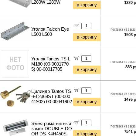
L280W L280W
1220
р
в корзину
Уголок Falcon Eye
поставка на заказ
L500 L500
1503
р
в корзину
Уголок Tantos TS-L
поставка на заказ
M180 (00-0001770
883
ру
5) 00-00017705
в корзину
Цилиндр Tantos TS
поставка на заказ
-EL2369ST (00-000
1476
р
41902) 00-00041902
в корзину
Электромагнитный
поставка на заказ
замок DOUBLE-DO
7541
р
OR DS-K4H450S
в корзину