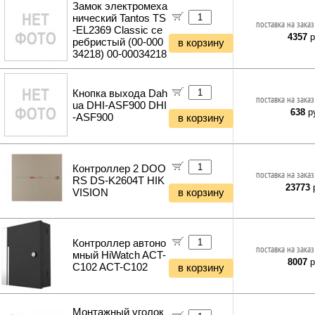
Замок электромеха
нический Tantos TS
поставка на заказ
-EL2369 Classic се
4357
р
ребристый (00-000
в корзину
34218) 00-00034218
Кнопка выхода Dah
поставка на заказ
ua DHI-ASF900 DHI
638
ру
-ASF900
в корзину
Контроллер 2 DOO
поставка на заказ
RS DS-K2604T HIK
23773
р
VISION
в корзину
Контроллер автоно
поставка на заказ
мный HiWatch ACT-
8007
р
C102 ACT-C102
в корзину
Монтажный уголок