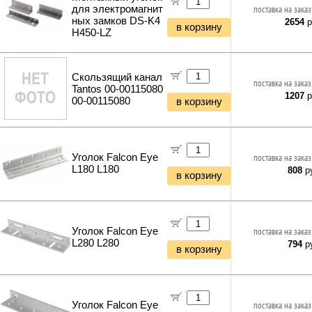
для электромагнит
поставка на заказ
ных замков DS-K4
2654
р
в корзину
H450-LZ
Скользящий канал
поставка на заказ
Tantos 00-00115080
1207
р
00-00115080
в корзину
Уголок Falcon Eye
поставка на заказ
L180 L180
808
ру
в корзину
Уголок Falcon Eye
поставка на заказ
L280 L280
794
ру
в корзину
Уголок Falcon Eye
поставка на заказ