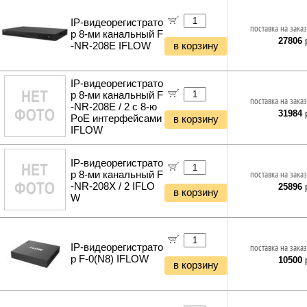
IP-видеорегистрато
поставка на заказ
р 8-ми канальный F
27806
р
-NR-208E IFLOW
в корзину
IP-видеорегистрато
р 8-ми канальный F
поставка на заказ
-NR-208E / 2 с 8-ю
31984
р
PoE интерфейсами
в корзину
IFLOW
IP-видеорегистрато
р 8-ми канальный F
поставка на заказ
-NR-208X / 2 IFLO
25896
р
в корзину
W
IP-видеорегистрато
поставка на заказ
р F-0(N8) IFLOW
10500
р
в корзину