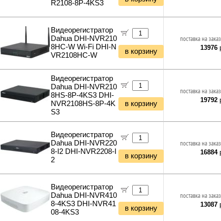
R2108-8P-4KS3
Видеорегистратор
Dahua DHI-NVR210
поставка на заказ
8HC-W Wi-Fi DHI-N
13976
р
в корзину
VR2108HC-W
Видеорегистратор
Dahua DHI-NVR210
поставка на заказ
8HS-8P-4KS3 DHI-
19792
р
NVR2108HS-8P-4K
в корзину
S3
Видеорегистратор
Dahua DHI-NVR220
поставка на заказ
8-I2 DHI-NVR2208-I
16884
р
в корзину
2
Видеорегистратор
Dahua DHI-NVR410
поставка на заказ
8-4KS3 DHI-NVR41
13087
р
в корзину
08-4KS3