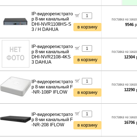
Культиваторы и мотоблоки
Фонари и мобильные светильники
Кабель силовой (бухты)
Снегоуборщики и подметальщики
Ночники и декоративные светильники
Аксессуары для майнинга
IP-видеорегистрато
Мотобуры
Гирлянды и гибкий неон
Планки и панели портов
р 8-ми канальный
поставка на заказ
Отбойные молотки
DHI-NVR1108HS-S
9546
р
Органайзеры для кабелей
в корзину
Вибротехника
3 / H DAHUA
Стяжки для кабелей
Бетономешалки
Кабели и переходники прочие
Садовые инструменты
IP-видеорегистрато
Наборы инструментов
р 8-ми канальный
поставка на заказ
Хранение инструментов
DHI-NVR2108-4KS
12304
р
Удлинители силовые
в корзину
3 DAHUA
Фонари и мобильные светильники
Мультитулы и ножи
Инструменты и техника прочее
IP-видеорегистрато
поставка на заказ
р 8-ми канальный F
12290
р
-NR-108P IFLOW
в корзину
IP-видеорегистрато
поставка на заказ
р 8-ми канальный F
16706
р
-NR-208 IFLOW
в корзину