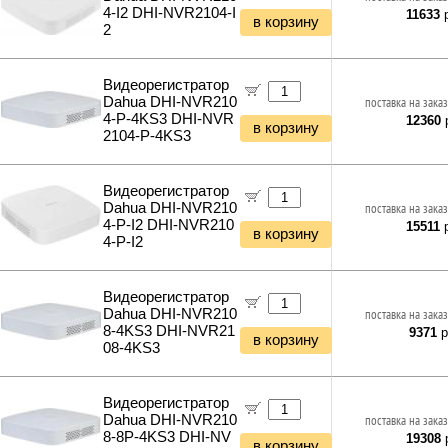
4-I2 DHI-NVR2104-I
11633
р
в корзину
2
Видеорегистратор
Dahua DHI-NVR210
поставка на заказ
4-P-4KS3 DHI-NVR
12360
р
в корзину
2104-P-4KS3
Видеорегистратор
Dahua DHI-NVR210
поставка на заказ
4-P-I2 DHI-NVR210
15511
р
в корзину
4-P-I2
Видеорегистратор
Dahua DHI-NVR210
поставка на заказ
8-4KS3 DHI-NVR21
9371
р
в корзину
08-4KS3
Видеорегистратор
Dahua DHI-NVR210
поставка на заказ
8-8P-4KS3 DHI-NV
19308
р
в корзину