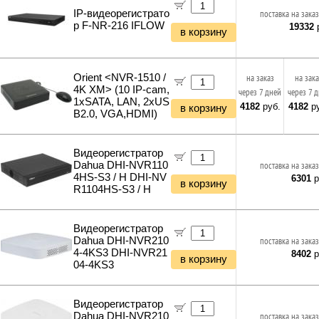
IP-видеорегистрато
поставка на заказ
р F-NR-216 IFLOW
19332
р
в корзину
Orient <NVR-1510 /
на заказ
на зак
4K XM> (10 IP-cam,
через 7 дней
через 7 
1xSATA, LAN, 2xUS
4182
руб.
4182
ру
в корзину
B2.0, VGA,HDMI)
Видеорегистратор
Dahua DHI-NVR110
поставка на заказ
4HS-S3 / H DHI-NV
6301
р
в корзину
R1104HS-S3 / H
Видеорегистратор
Dahua DHI-NVR210
поставка на заказ
4-4KS3 DHI-NVR21
8402
р
в корзину
04-4KS3
Видеорегистратор
Dahua DHI-NVR210
поставка на заказ