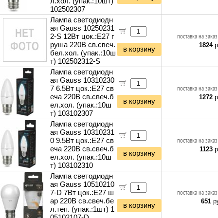
л.хол. (упак.:10шт)
102502307
Лампа светодиодн
ая Gauss 10250231
2-S 12Вт цок.:E27 г
поставка на заказ
руша 220B св.свеч.
1824
р
в корзину
бел.хол. (упак.:10ш
т) 102502312-S
Лампа светодиодн
ая Gauss 10310230
7 6.5Вт цок.:E27 св
поставка на заказ
еча 220B св.свеч.б
1272
р
в корзину
ел.хол. (упак.:10ш
т) 103102307
Лампа светодиодн
ая Gauss 10310231
0 9.5Вт цок.:E27 св
поставка на заказ
еча 220B св.свеч.б
1123
р
в корзину
ел.хол. (упак.:10ш
т) 103102310
Лампа светодиодн
ая Gauss 10510210
7-D 7Вт цок.:E27 ш
поставка на заказ
ар 220B св.свеч.бе
651
ру
в корзину
л.теп. (упак.:1шт) 1
05102107-D