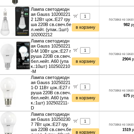
Лампа светодиодн
ая Gauss 10200221
2 12Вт цок.:E27 гру
поставка на заказ
ша 220B св.свеч.бе
982
ру
в корзину
л.нейт. (упак.:1шт)
102002212
Лампа светодиодн
ая Gauss 10250221
0-M 10Вт цок.:E27 г
поставка на заказ
руша 220B св.свеч.
2904
р
бел.нейт. A60 (упа
в корзину
к.:10шт) 102502210
-M
Лампа светодиодн
ая Gauss 10250221
1-D 11Вт цок.:E27 г
поставка на заказ
руша 220B св.свеч.
675
ру
бел.нейт. A60 (упа
в корзину
к.:1шт) 102502211-
D
Лампа светодиодн
ая Gauss 10250230
7 7Вт цок.:E27 гру
поставка на заказ
ша 220B св.свеч.бе
1519
р
в корзину