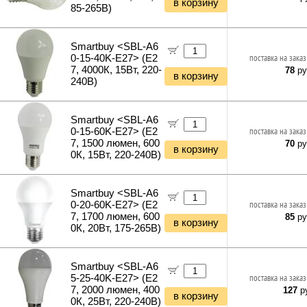
в корзину
85-265В)
Уценка Сетевое оборудование
Удлинители силовые
Уценка Электропитание
Фонари и мобильные светильники
Уценка Клавиатуры и Мыши
Мультитулы и ножи
Smartbuy <SBL-A6
Уценка Колонки и Наушники
Инструменты и техника прочее
0-15-40K-E27> (E2
поставка на заказ
Уценка Рули и Джойстики
7, 4000К, 15Вт, 220-
78
ру
в корзину
Уценка Компьютерная периферия
240В)
Уценка Мультимедиа
Уценка Автоэлектроника
Smartbuy <SBL-A6
0-15-60K-E27> (E2
поставка на заказ
7, 1500 люмен, 600
70
ру
в корзину
0К, 15Вт, 220-240В)
Smartbuy <SBL-A6
0-20-60K-E27> (E2
поставка на заказ
7, 1700 люмен, 600
85
ру
в корзину
0К, 20Вт, 175-265В)
Smartbuy <SBL-A6
5-25-40K-E27> (E2
поставка на заказ
7, 2000 люмен, 400
127
ру
в корзину
0К, 25Вт, 220-240В)