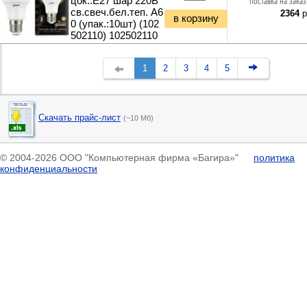
цок.:E27 шар 220B
поставка на заказ
св.свеч.бел.теп. A6
2364
р
в корзину
0 (упак.:10шт) (102
502110) 102502110
1
2
3
4
5
Скачать прайс-лист
(~10 Мб)
© 2004-2026 ООО "Компьютерная фирма «Багира»"
политика
конфиденциальности