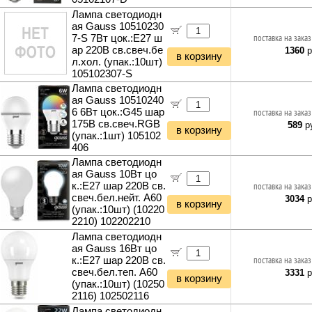
Лампа светодиодн
ая Gauss 10510230
7-S 7Вт цок.:E27 ш
поставка на заказ
ар 220B св.свеч.бе
1360
р
в корзину
л.хол. (упак.:10шт)
105102307-S
Лампа светодиодн
ая Gauss 10510240
6 6Вт цок.:G45 шар
поставка на заказ
175B св.свеч.RGB
589
ру
в корзину
(упак.:1шт) 105102
406
Лампа светодиодн
ая Gauss 10Вт цо
к.:E27 шар 220B св.
поставка на заказ
свеч.бел.нейт. A60
3034
р
в корзину
(упак.:10шт) (10220
2210) 102202210
Лампа светодиодн
ая Gauss 16Вт цо
к.:E27 шар 220B св.
поставка на заказ
свеч.бел.теп. A60
3331
р
в корзину
(упак.:10шт) (10250
2116) 102502116
Лампа светодиодн