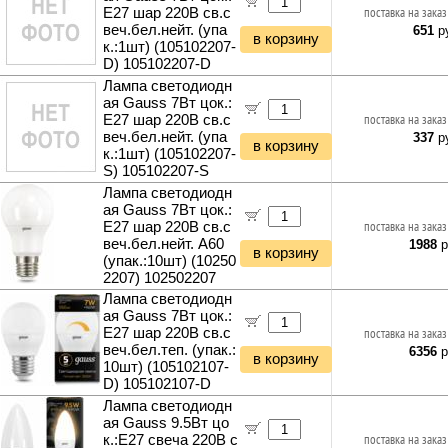
E27 шар 220B св.с
поставка на заказ
веч.бел.нейт. (упа
651
ру
в корзину
к.:1шт) (105102207-
D) 105102207-D
Лампа светодиодн
ая Gauss 7Вт цок.:
E27 шар 220B св.с
поставка на заказ
веч.бел.нейт. (упа
337
ру
в корзину
к.:1шт) (105102207-
S) 105102207-S
Лампа светодиодн
ая Gauss 7Вт цок.:
E27 шар 220B св.с
поставка на заказ
веч.бел.нейт. A60
1988
р
в корзину
(упак.:10шт) (10250
2207) 102502207
Лампа светодиодн
ая Gauss 7Вт цок.:
E27 шар 220B св.с
поставка на заказ
веч.бел.теп. (упак.:
6356
р
в корзину
10шт) (105102107-
D) 105102107-D
Лампа светодиодн
ая Gauss 9.5Вт цо
к.:E27 свеча 220B с
поставка на заказ