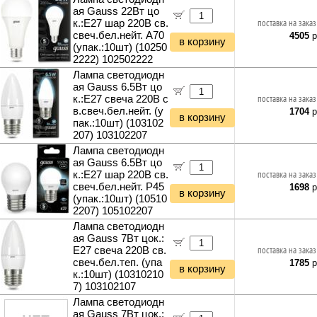
ая Gauss 22Вт цо
к.:E27 шар 220B св.
поставка на заказ
свеч.бел.нейт. A70
4505
р
в корзину
(упак.:10шт) (10250
2222) 102502222
Лампа светодиодн
ая Gauss 6.5Вт цо
к.:E27 свеча 220B с
поставка на заказ
в.свеч.бел.нейт. (у
1704
р
в корзину
пак.:10шт) (103102
207) 103102207
Лампа светодиодн
ая Gauss 6.5Вт цо
к.:E27 шар 220B св.
поставка на заказ
свеч.бел.нейт. P45
1698
р
в корзину
(упак.:10шт) (10510
2207) 105102207
Лампа светодиодн
ая Gauss 7Вт цок.:
E27 свеча 220B св.
поставка на заказ
свеч.бел.теп. (упа
1785
р
в корзину
к.:10шт) (10310210
7) 103102107
Лампа светодиодн
ая Gauss 7Вт цок.: