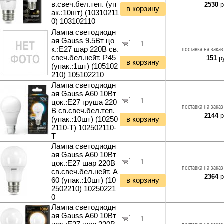
в.свеч.бел.теп. (уп
2530
р
в корзину
ак.:10шт) (10310211
0) 103102110
Лампа светодиодн
ая Gauss 9.5Вт цо
к.:E27 шар 220B св.
поставка на заказ
свеч.бел.нейт. P45
151
ру
в корзину
(упак.:1шт) (105102
210) 105102210
Лампа светодиодн
ая Gauss A60 10Вт
цок.:E27 груша 220
поставка на заказ
B св.свеч.бел.теп.
2144
р
(упак.:10шт) (10250
в корзину
2110-T) 102502110-
T
Лампа светодиодн
ая Gauss A60 10Вт
цок.:E27 шар 220B
поставка на заказ
св.свеч.бел.нейт. A
2364
р
60 (упак.:10шт) (10
в корзину
2502210) 10250221
0
Лампа светодиодн
ая Gauss A60 10Вт