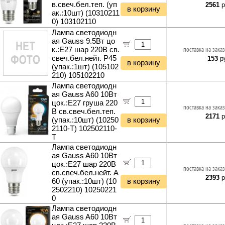
в.свеч.бел.теп. (уп
2561
р
в корзину
ак.:10шт) (10310211
0) 103102110
Лампа светодиодн
ая Gauss 9.5Вт цо
к.:E27 шар 220B св.
поставка на заказ
свеч.бел.нейт. P45
153
ру
в корзину
(упак.:1шт) (105102
210) 105102210
Лампа светодиодн
ая Gauss A60 10Вт
цок.:E27 груша 220
поставка на заказ
B св.свеч.бел.теп.
2171
р
(упак.:10шт) (10250
в корзину
2110-T) 102502110-
T
Лампа светодиодн
ая Gauss A60 10Вт
цок.:E27 шар 220B
поставка на заказ
св.свеч.бел.нейт. A
2393
р
60 (упак.:10шт) (10
в корзину
2502210) 10250221
0
Лампа светодиодн
ая Gauss A60 10Вт