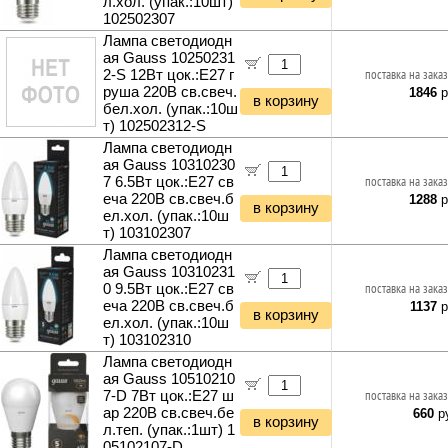
л.хол. (упак.:10шт)
102502307
Лампа светодиодн
ая Gauss 10250231
2-S 12Вт цок.:E27 г
поставка на заказ
руша 220B св.свеч.
1846
р
в корзину
бел.хол. (упак.:10ш
т) 102502312-S
Лампа светодиодн
ая Gauss 10310230
7 6.5Вт цок.:E27 св
поставка на заказ
еча 220B св.свеч.б
1288
р
в корзину
ел.хол. (упак.:10ш
т) 103102307
Лампа светодиодн
ая Gauss 10310231
0 9.5Вт цок.:E27 св
поставка на заказ
еча 220B св.свеч.б
1137
р
в корзину
ел.хол. (упак.:10ш
т) 103102310
Лампа светодиодн
ая Gauss 10510210
7-D 7Вт цок.:E27 ш
поставка на заказ
ар 220B св.свеч.бе
660
ру
в корзину
л.теп. (упак.:1шт) 1
05102107-D