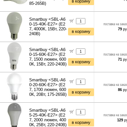
в корзину
85-265В)
Уценка Сетевое оборудование
Удлинители силовые
Уценка Электропитание
Фонари и мобильные светильники
Уценка Клавиатуры и Мыши
Мультитулы и ножи
Smartbuy <SBL-A6
Уценка Колонки и Наушники
Инструменты и техника прочее
0-15-40K-E27> (E2
поставка на заказ
Уценка Рули и Джойстики
7, 4000К, 15Вт, 220-
79
ру
в корзину
Уценка Компьютерная периферия
240В)
Уценка Мультимедиа
Уценка Автоэлектроника
Smartbuy <SBL-A6
0-15-60K-E27> (E2
поставка на заказ
7, 1500 люмен, 600
71
ру
в корзину
0К, 15Вт, 220-240В)
Smartbuy <SBL-A6
0-20-60K-E27> (E2
поставка на заказ
7, 1700 люмен, 600
86
ру
в корзину
0К, 20Вт, 175-265В)
Smartbuy <SBL-A6
5-25-40K-E27> (E2
поставка на заказ
7, 2000 люмен, 400
129
ру
в корзину
0К, 25Вт, 220-240В)