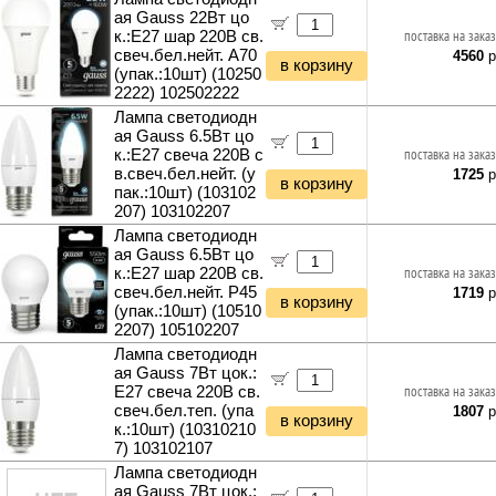
ая Gauss 22Вт цо
к.:E27 шар 220B св.
поставка на заказ
свеч.бел.нейт. A70
4560
р
в корзину
(упак.:10шт) (10250
2222) 102502222
Лампа светодиодн
ая Gauss 6.5Вт цо
к.:E27 свеча 220B с
поставка на заказ
в.свеч.бел.нейт. (у
1725
р
в корзину
пак.:10шт) (103102
207) 103102207
Лампа светодиодн
ая Gauss 6.5Вт цо
к.:E27 шар 220B св.
поставка на заказ
свеч.бел.нейт. P45
1719
р
в корзину
(упак.:10шт) (10510
2207) 105102207
Лампа светодиодн
ая Gauss 7Вт цок.:
E27 свеча 220B св.
поставка на заказ
свеч.бел.теп. (упа
1807
р
в корзину
к.:10шт) (10310210
7) 103102107
Лампа светодиодн
ая Gauss 7Вт цок.: