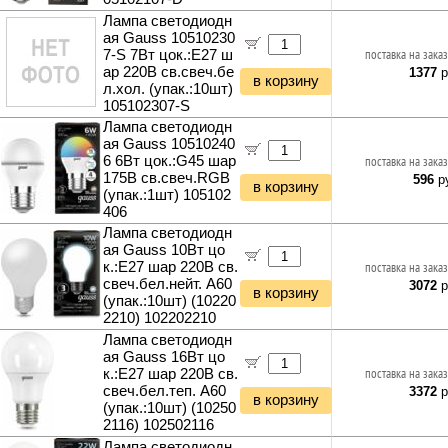
Лампа светодиодн
ая Gauss 10510230
7-S 7Вт цок.:E27 ш
поставка на заказ
ар 220B св.свеч.бе
1377
р
в корзину
л.хол. (упак.:10шт)
105102307-S
Лампа светодиодн
ая Gauss 10510240
6 6Вт цок.:G45 шар
поставка на заказ
175B св.свеч.RGB
596
ру
в корзину
(упак.:1шт) 105102
406
Лампа светодиодн
ая Gauss 10Вт цо
к.:E27 шар 220B св.
поставка на заказ
свеч.бел.нейт. A60
3072
р
в корзину
(упак.:10шт) (10220
2210) 102202210
Лампа светодиодн
ая Gauss 16Вт цо
к.:E27 шар 220B св.
поставка на заказ
свеч.бел.теп. A60
3372
р
в корзину
(упак.:10шт) (10250
2116) 102502116
Лампа светодиодн