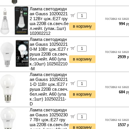
Лампа светодиодн
ая Gauss 10200221
2 12Вт цок.:E27 гру
поставка на заказ
ша 220B св.свеч.бе
994
ру
в корзину
л.нейт. (упак.:1шт)
102002212
Лампа светодиодн
ая Gauss 10250221
0-M 10Вт цок.:E27 г
поставка на заказ
руша 220B св.свеч.
2939
р
бел.нейт. A60 (упа
в корзину
к.:10шт) 102502210
-M
Лампа светодиодн
ая Gauss 10250221
1-D 11Вт цок.:E27 г
поставка на заказ
руша 220B св.свеч.
684
ру
бел.нейт. A60 (упа
в корзину
к.:1шт) 102502211-
D
Лампа светодиодн
ая Gauss 10250230
7 7Вт цок.:E27 гру
поставка на заказ
ша 220B св.свеч.бе
1537
р
в корзину