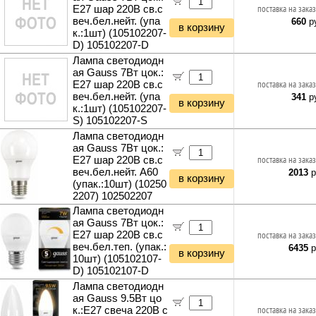
E27 шар 220B св.с
поставка на заказ
веч.бел.нейт. (упа
660
ру
в корзину
к.:1шт) (105102207-
D) 105102207-D
Лампа светодиодн
ая Gauss 7Вт цок.:
E27 шар 220B св.с
поставка на заказ
веч.бел.нейт. (упа
341
ру
в корзину
к.:1шт) (105102207-
S) 105102207-S
Лампа светодиодн
ая Gauss 7Вт цок.:
E27 шар 220B св.с
поставка на заказ
веч.бел.нейт. A60
2013
р
в корзину
(упак.:10шт) (10250
2207) 102502207
Лампа светодиодн
ая Gauss 7Вт цок.:
E27 шар 220B св.с
поставка на заказ
веч.бел.теп. (упак.:
6435
р
в корзину
10шт) (105102107-
D) 105102107-D
Лампа светодиодн
ая Gauss 9.5Вт цо
к.:E27 свеча 220B с
поставка на заказ