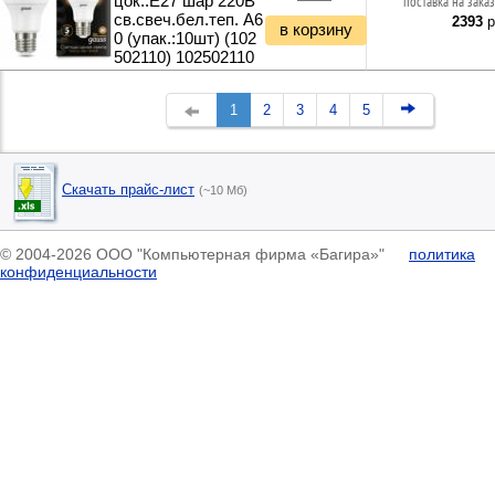
цок.:E27 шар 220B
поставка на заказ
св.свеч.бел.теп. A6
2393
р
в корзину
0 (упак.:10шт) (102
502110) 102502110
1
2
3
4
5
Скачать прайс-лист
(~10 Мб)
© 2004-2026 ООО "Компьютерная фирма «Багира»"
политика
конфиденциальности