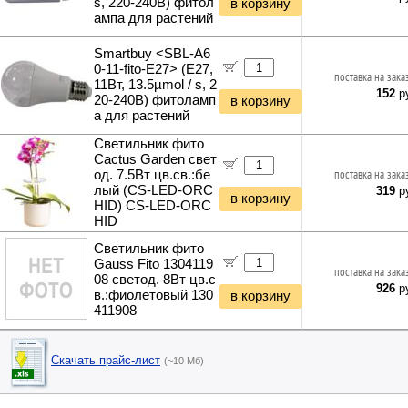
s, 220-240В) фитол
в корзину
ампа для растений
Smartbuy <SBL-A6
0-11-fito-E27> (E27,
поставка на зака
11Вт, 13.5µmol / s, 2
152
ру
20-240В) фитоламп
в корзину
а для растений
Светильник фито
Cactus Garden свет
од. 7.5Вт цв.св.:бе
поставка на зака
лый (CS-LED-ORC
319
ру
в корзину
HID) CS-LED-ORC
HID
Светильник фито
Gauss Fito 1304119
поставка на зака
08 светод. 8Вт цв.с
926
ру
в.:фиолетовый 130
в корзину
411908
Скачать прайс-лист
(~10 Мб)