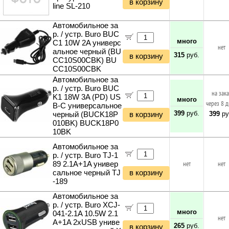
в корзину
line SL-210
Автомобильное за
р. / устр. Buro BUC
много
C1 10W 2A универс
нет
альное черный (BU
315
руб.
в корзину
CC10S00CBK) BU
CC10S00CBK
Автомобильное за
р. / устр. Buro BUC
на зак
K1 18W 3A (PD) US
много
через 8 
B-C универсальное
399
руб.
399
ру
черный (BUCK18P
в корзину
010BK) BUCK18P0
10BK
Автомобильное за
р. / устр. Buro TJ-1
89 2.1A+1A универ
нет
нет
сальное черный TJ
в корзину
-189
Автомобильное за
р. / устр. Buro XCJ-
много
041-2.1A 10.5W 2.1
нет
A+1A 2xUSB униве
265
руб.
в корзину