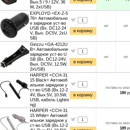
Светодиодные лампы GU10
Вых.5 / 9 / 12V, 36
Паяльное оборудование
W, 2xUSB)
Светодиодные лампы GX53
Зарядки и батареи для инструмента
EXPLOYD <EX-Z-5
Светодиодные лампы G4
Стабилизаторы напряжения
76> Автомобильно
Светодиодные лампы G13
е зарядное уст-во
Генераторы
нет
нет
Умные лампы и светильники
USB (Вх. DC12-24
Насосы
в корзину
Светодиодные светильники
V, Вых. DC5V, 2xU
Минимойки
SB)
Светодиодные ленты
Поливочное оборудование
Блоки питания для светодиодных лент
Ginzzu <GA-4212U
Кусторезы и садовые ножницы
B> Автомобильное
Светодиодные прожекторы
зарядное уст-во U
Садовые измельчители
Фитосветильники и фитолампы
нет
нет
SB (Вх. DC12-24V,
Газонокосилки и триммеры
в корзину
Светильники настольные
Вых. DC5V, 12.5W,
Культиваторы и мотоблоки
Фонари и мобильные светильники
2xUSB)
Снегоуборщики и подметальщики
Ночники и декоративные светильники
HARPER <CCH-31
Мотобуры
15 Black> Автомоб
Гирлянды и гибкий неон
Отбойные молотки
ильное зарядное у
поставка на заказ
ст-во USB (Вх.12-2
Вибротехника
180
ру
4V, Вых.5V, 10.5W,
в корзину
Бетономешалки
USB, кабель Lightni
Садовые инструменты
ng)
Наборы инструментов
HARPER <CCH-31
Хранение инструментов
15 White> Автомоб
ильное зарядное у
Удлинители силовые
поставка на заказ
ст-во USB (Вх.12-2
Фонари и мобильные светильники
189
ру