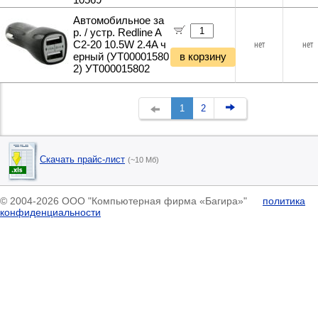
10569
Автомобильное за
р. / устр. Redline A
C2-20 10.5W 2.4A ч
нет
нет
ерный (УТ00001580
в корзину
2) УТ000015802
1
2
Скачать прайс-лист
(~10 Мб)
© 2004-2026 ООО "Компьютерная фирма «Багира»"
политика
конфиденциальности