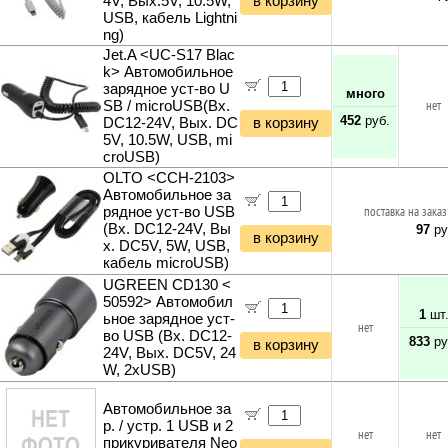
4V, Вых.5V, 10.5W,
в корзину
Мультитулы и ножи
USB, кабель Lightni
Инструменты и техника прочее
ng)
Jet.A <UC-S17 Blac
k> Автомобильное
зарядное уст-во U
много
SB / microUSB(Вх.
нет
452
руб.
DC12-24V, Вых. DC
в корзину
5V, 10.5W, USB, mi
croUSB)
OLTO <CCH-2103>
Автомобильное за
рядное уст-во USB
поставка на заказ
(Вх. DC12-24V, Вы
97
ру
в корзину
х. DC5V, 5W, USB,
кабель microUSB)
UGREEN CD130 <
50592> Автомобил
1
шт
ьное зарядное уст-
нет
во USB (Вх. DC12-
833
ру
в корзину
24V, Вых. DC5V, 24
W, 2xUSB)
Автомобильное за
р. / устр. 1 USB и 2
нет
нет
прикуривателя Neo