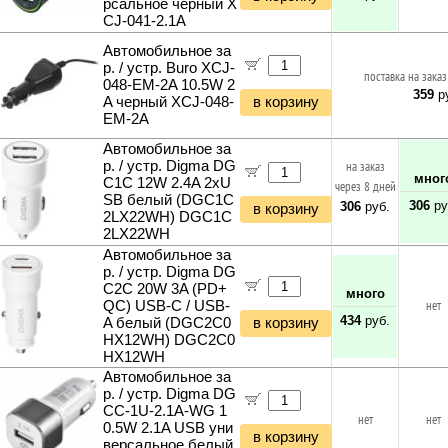
рсальное черный X
CJ-041-2.1A
Автомобильное за
р. / устр. Buro XCJ-
поставка на заказ
048-EM-2A 10.5W 2
359
ру
A черный XCJ-048-
в корзину
EM-2A
Автомобильное за
р. / устр. Digma DG
на заказ
мног
C1С 12W 2.4A 2xU
через 8 дней
SB белый (DGC1C
306
ру
306
руб.
в корзину
2LX22WH) DGC1C
2LX22WH
Автомобильное за
р. / устр. Digma DG
C2С 20W 3A (PD+
много
QC) USB-C / USB-
нет
434
руб.
A белый (DGC2C0
в корзину
HX12WH) DGC2C0
HX12WH
Автомобильное за
р. / устр. Digma DG
CC-1U-2.1A-WG 1
нет
нет
0.5W 2.1A USB уни
в корзину
версальное белый