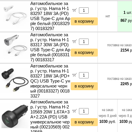
Автомобильное за
р. / устр. Hama H-1
1
шт
83297 18W 3A (PD)
нет
USB Type-C для Ap
867
ру
в корзину
ple белый (0018329
7) 00183297
Автомобильное за
р. / устр. Hama H-1
83317 30W 3A (PD)
поставка на заказ
USB Type-C для Ap
2154
р
в корзину
ple белый (0018331
7) 00183317
Автомобильное за
р. / устр. Hama H-1
83327 18W 3A (PD+
поставка на заказ
QC) USB Type-C ун
2245
р
иверсальное черн
в корзину
ый (00183327) 0018
3327
Автомобильное за
р. / устр. Hama H-2
на заказ
на зак
10569 20W 1.67A+3
через 8 дней
через 8 
A+2.22A (PD) USB
1030
руб.
1030
ру
универсальное чер
в корзину
ный (00210569) 002