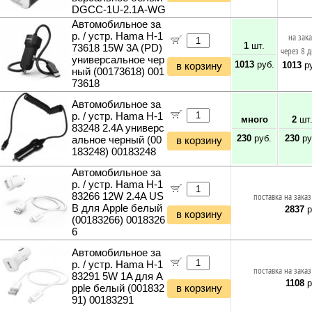
DGCC-1U-2.1A-WG
Автомобильное за
р. / устр. Hama H-1
на зак
1
шт.
73618 15W 3A (PD)
через 8 
универсальное чер
1013
руб.
1013
ру
в корзину
ный (00173618) 001
73618
Автомобильное за
р. / устр. Hama H-1
много
2
шт
83248 2.4A универс
230
руб.
230
ру
альное черный (00
в корзину
183248) 00183248
Автомобильное за
р. / устр. Hama H-1
83266 12W 2.4A US
поставка на заказ
B для Apple белый
2837
р
в корзину
(00183266) 0018326
6
Автомобильное за
р. / устр. Hama H-1
поставка на заказ
83291 5W 1A для A
1108
р
pple белый (001832
в корзину
91) 00183291