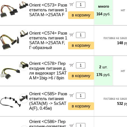
Orient <C573> Разв
много
етвитель питания 1
нет
164
руб.
SATA M->2SATA F
в корзину
Orient <C574> Разв
етвитель питания 1
поставка на заказ
SATA M->2SATA F,
148
ру
в корзину
Г-образный
Orient <C578> Пер
2
шт.
еходник питания д
нет
ля видеокарт 1SAT
176
руб.
в корзину
A M+1big->6 / 8pin
Orient <C585> Разв
етвитель питания
поставка на заказ
(SATA(M) -> 5xSAT
532
ру
в корзину
A(F), 0.45м)
Orient <C586> Пер
еходник-разветвит