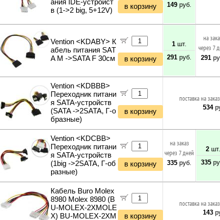
ания IDE-устройст
149
руб.
в корзину
в (1->2 big, 5+12V)
на зак
Vention <KDABY> К
1
шт.
через 7 
абель питания SAT
291
руб.
291
ру
A M ->SATA F 30см
в корзину
Vention <KDBBB>
Переходник питани
поставка на заказ
я SATA-устройств
534
ру
(SATA ->2SATA, Г-о
в корзину
бразные)
Vention <KDCBB>
на заказ
Переходник питани
2
шт
через 7 дней
я SATA-устройств
335
ру
335
руб.
(1big ->2SATA, Г-об
в корзину
разные)
Кабель Buro Molex
8980 Molex 8980 (B
поставка на заказ
U-MOLEX-2XMOLE
143
ру
X) BU-MOLEX-2XM
в корзину