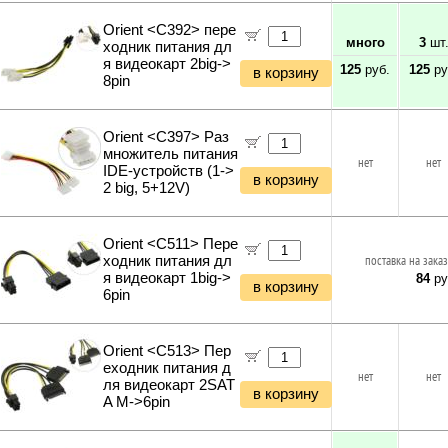
Orient <C392> пере
много
3
шт
ходник питания дл
я видеокарт 2big->
125
руб.
125
ру
в корзину
8pin
Orient <C397> Раз
множитель питания
нет
нет
IDE-устройств (1->
в корзину
2 big, 5+12V)
Orient <C511> Пере
ходник питания дл
поставка на заказ
я видеокарт 1big->
84
ру
в корзину
6pin
Orient <C513> Пер
еходник питания д
нет
нет
ля видеокарт 2SAT
в корзину
A M->6pin