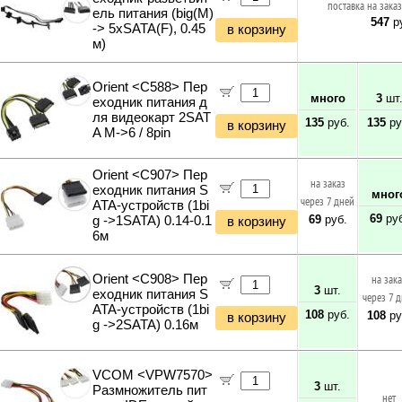
поставка на заказ
ель питания (big(M)
547
ру
-> 5xSATA(F), 0.45
в корзину
м)
Orient <C588> Пер
много
3
шт
еходник питания д
ля видеокарт 2SAT
135
руб.
135
ру
в корзину
A M->6 / 8pin
Orient <C907> Пер
на заказ
еходник питания S
мног
через 7 дней
ATA-устройств (1bi
69
руб
69
руб.
g ->1SATA) 0.14-0.1
в корзину
6м
Orient <C908> Пер
на зак
3
шт.
еходник питания S
через 7 
ATA-устройств (1bi
108
руб.
108
ру
в корзину
g ->2SATA) 0.16м
VCOM <VPW7570>
3
шт.
Размножитель пит
нет