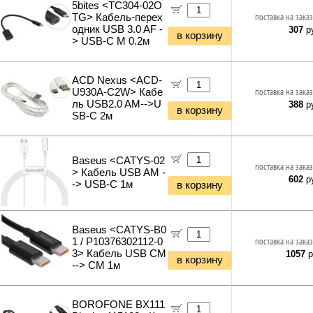
Бетономешалки
5bites <TC304-02O
TG> Кабель-перех
поставка на заказ
Садовые инструменты
одник USB 3.0 AF -
307
ру
Наборы инструментов
в корзину
> USB-C M 0.2м
Хранение инструментов
Удлинители силовые
Фонари и мобильные светильники
ACD Nexus <ACD-
Мультитулы и ножи
U930A-C2W> Кабе
поставка на заказ
ль USB2.0 AM-->U
388
ру
Инструменты и техника прочее
в корзину
SB-C 2м
Baseus <CATYS-02
поставка на заказ
> Кабель USB AM -
602
ру
-> USB-C 1м
в корзину
Baseus <CATYS-B0
1 / P10376302112-0
поставка на заказ
3> Кабель USB CM
1057
р
в корзину
--> CM 1м
BOROFONE BX111