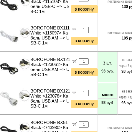
Black <115103> Ка
поставка на заказ
бель USB-C --> US
130
ру
в корзину
B-C 1м
BOROFONE BX111
White <115097> Ка
поставка на заказ
бель USB AM --> U
105
ру
в корзину
SB-C 1м
BOROFONE BX121
на зак
3
шт.
Black <123061> Ка
через 7 
бель USB AM --> U
93
руб.
93
руб
в корзину
SB-C 1м
BOROFONE BX121
на зак
много
White <123078> Ка
через 7 
бель USB AM --> U
93
руб.
93
руб
в корзину
SB-C 1м
BOROFONE BX51
Black <743930> Ка
поставка на заказ