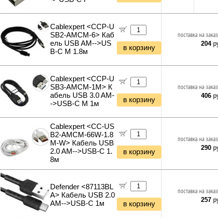
Cablexpert <CCP-U
SB2-AMCM-6> Каб
поставка на заказ
ель USB AM-->US
204
ру
в корзину
B-C M 1.8м
Cablexpert <CCP-U
SB3-AMCM-1M> К
поставка на заказ
абель USB 3.0 AM-
406
ру
в корзину
->USB-C M 1м
Cablexpert <CC-US
B2-AMCM-66W-1.8
поставка на заказ
M-W> Кабель USB
290
ру
2.0 AM-->USB-C 1.
в корзину
8м
Defender <87113BL
поставка на заказ
A> Кабель USB 2.0
257
ру
AM-->USB-C 1м
в корзину