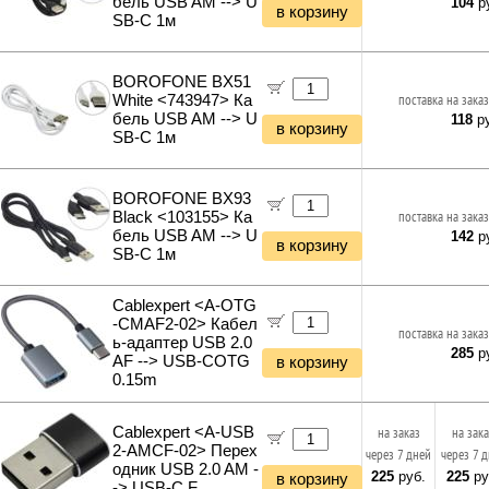
бель USB AM --> U
104
ру
в корзину
SB-C 1м
BOROFONE BX51
White <743947> Ка
поставка на заказ
бель USB AM --> U
118
ру
в корзину
SB-C 1м
BOROFONE BX93
Black <103155> Ка
поставка на заказ
бель USB AM --> U
142
ру
в корзину
SB-C 1м
Cablexpert <A-OTG
-CMAF2-02> Кабел
поставка на заказ
ь-адаптер USB 2.0
285
ру
AF --> USB-COTG
в корзину
0.15m
Cablexpert <A-USB
на заказ
на зак
2-AMCF-02> Перех
через 7 дней
через 7 
одник USB 2.0 AM -
225
руб.
225
ру
в корзину
-> USB-C F