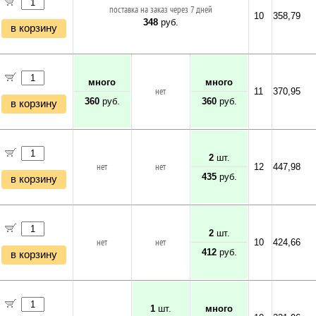
поставка на заказ через 7 дней
10
358,79
348
руб.
в корзину
много
много
нет
11
370,95
360
руб.
360
руб.
в корзину
2
шт.
нет
нет
12
447,98
435
руб.
в корзину
2
шт.
нет
нет
10
424,66
412
руб.
в корзину
1
шт.
много