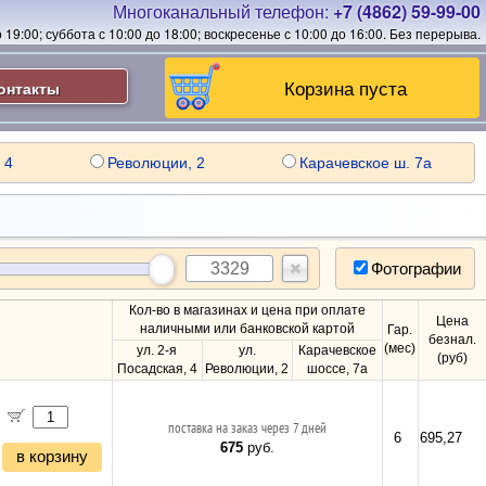
Многоканальный телефон:
+7 (4862) 59-99-00
19:00; суббота с 10:00 до 18:00; воскресенье с 10:00 до 16:00.
Без перерыва.
Корзина пуста
онтакты
 4
Революции, 2
Карачевское ш. 7а
Фотографии
Кол-во в магазинах и цена при оплате
Цена
наличными или банковской картой
Гар.
безнал.
(мес)
ул. 2-я
ул.
Карачевское
(руб)
Посадская, 4
Революции, 2
шоссе, 7а
поставка на заказ через 7 дней
6
695,27
675
руб.
в корзину