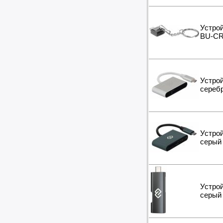
Устрой
BU-CR
Устрой
сереб
Устро
серый
Устро
серый