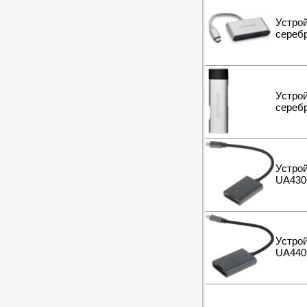
Устро
сереб
Устро
сереб
Устрой
UA43
Устрой
UA44