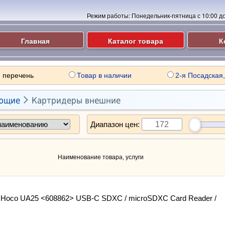
Режим работы:
Понедельник-пятница с 10:00 до 
Главная
Каталог товара
К
 перечень
Товар в наличии
2-я Посадская,

ющие
Картридеры внешние
Диапазон цен:
Наименование товара, услуги
 Hoco UA25 <608862> USB-C SDXC / microSDXC Card Reader /