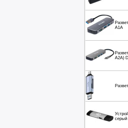
Развет
A1A
Развет
A2A) D
Разве
Устрой
серый