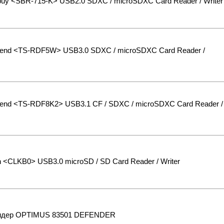
uy <SBR-715-K> USB2.0 SDXC / microSDXC Card Reader / Writer
cend <TS-RDF5W> USB3.0 SDXC / microSDXC Card Reader /
end <TS-RDF8K2> USB3.1 CF / SDXC / microSDXC Card Reader /
n <CLKB0> USB3.0 microSD / SD Card Reader / Writer
идер OPTIMUS 83501 DEFENDER