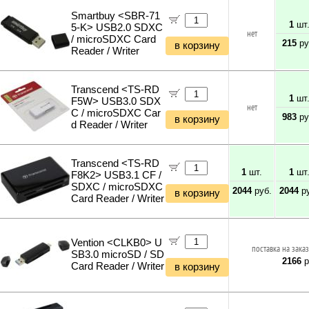
Smartbuy <SBR-71
1
шт
5-K> USB2.0 SDXC
нет
/ microSDXC Card
215
ру
в корзину
Reader / Writer
Transcend <TS-RD
1
шт
F5W> USB3.0 SDX
нет
C / microSDXC Car
983
ру
в корзину
d Reader / Writer
Transcend <TS-RD
1
шт.
1
шт
F8K2> USB3.1 CF /
SDXC / microSDXC
2044
руб.
2044
ру
в корзину
Card Reader / Writer
Vention <CLKB0> U
поставка на заказ
SB3.0 microSD / SD
2166
р
Card Reader / Writer
в корзину