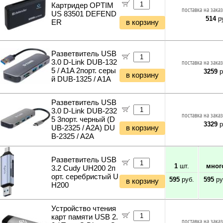
Картридер OPTIM
поставка на заказ
US 83501 DEFEND
514
ру
ER
в корзину
Разветвитель USB
3.0 D-Link DUB-132
поставка на заказ
5 / A1A 2порт. серы
3259
р
в корзину
й DUB-1325 / A1A
Разветвитель USB
3.0 D-Link DUB-232
поставка на заказ
5 3порт. черный (D
3329
р
UB-2325 / A2A) DU
в корзину
B-2325 / A2A
Разветвитель USB
1
шт.
мног
3.2 Cudy UH200 2п
орт. серебристый U
595
руб.
595
ру
в корзину
H200
Устройство чтения
карт памяти USB 2.
поставка на заказ