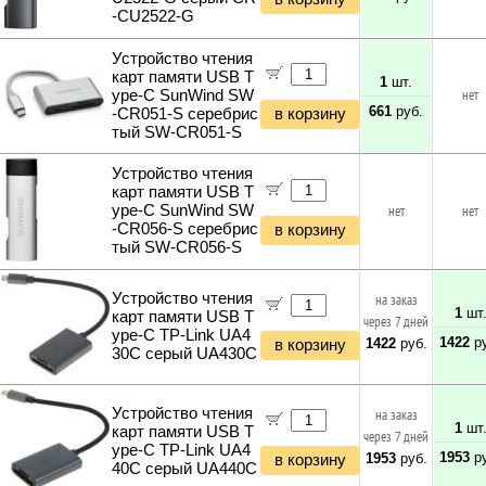
-СU2522-G
Устройство чтения
карт памяти USB T
1
шт.
ype-C SunWind SW
нет
661
руб.
-CR051-S серебрис
в корзину
тый SW-CR051-S
Устройство чтения
карт памяти USB T
ype-C SunWind SW
нет
нет
-CR056-S серебрис
в корзину
тый SW-CR056-S
Устройство чтения
на заказ
1
шт
карт памяти USB T
через 7 дней
ype-C TP-Link UA4
1422
ру
1422
руб.
в корзину
30C серый UA430C
Устройство чтения
на заказ
1
шт
карт памяти USB T
через 7 дней
ype-C TP-Link UA4
1953
ру
1953
руб.
в корзину
40C серый UA440C