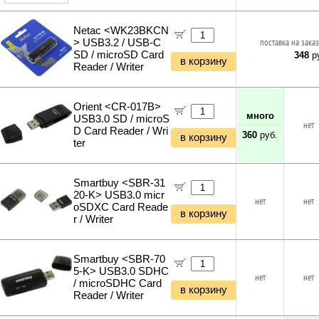
Инструменты и техника прочее
Netac <WK23BKCN
> USB3.2 / USB-C
поставка на заказ
SD / microSD Card
348
ру
в корзину
Reader / Writer
Orient <CR-017B>
много
USB3.0 SD / microS
нет
D Card Reader / Wri
360
руб.
в корзину
ter
Smartbuy <SBR-31
20-K> USB3.0 micr
нет
нет
oSDXC Card Reade
в корзину
r / Writer
Smartbuy <SBR-70
5-K> USB3.0 SDHC
нет
нет
/ microSDHC Card
в корзину
Reader / Writer