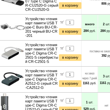
0 / Type C Digma C
806
ру
R-CU2520-G серый
в корзину
CR-СU2520-G
Устройство чтения
карт памяти USB T
много
2
шт
ype-C Buro BU-CR-
284
руб.
284
ру
201 черный BU-CR
в корзину
-201
Устройство чтения
карт памяти USB T
поставка на заказ
ype-C Digma CR-C
392
ру
2501-S серебристы
в корзину
й CR-С2501-S
Устройство чтения
на заказ
карт памяти USB T
3
шт
через 7 дней
ype-C Digma CR-C
1161
ру
1161
руб.
A2512-G серый CR
в корзину
-СA2512-G
Устройство чтения
карт памяти USB T
1
шт.
ype-C Digma CR-C
нет
529
руб.
U2522-G серый CR
в корзину