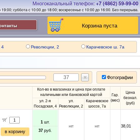
Многоканальный телефон:
+7 (4862) 59-99-00
19:00; суббота с 10:00 до 18:00; воскресенье с 10:00 до 16:00.
Без перерыва.
Корзина пуста
онтакты
 4
Революции, 2
Карачевское ш. 7а
Фотографии
Кол-во в магазинах и цена при оплате
Цена
наличными или банковской картой
Гар.
безнал.
(мес)
ул. 2-я
ул.
Карачевское
(руб)
Посадская, 4
Революции, 2
шоссе, 7а
1
шт.
нет
нет
38,01
37
руб.
в корзину