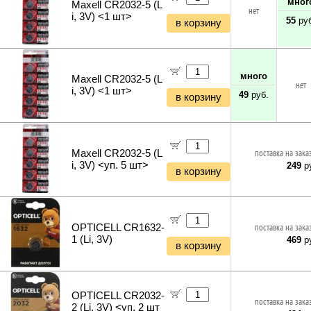
мног
Maxell CR2032-5 (L
нет
i, 3V) <1 шт>
55
руб
в корзину
много
Maxell CR2032-5 (L
нет
i, 3V) <1 шт>
49
руб.
в корзину
Maxell CR2032-5 (L
поставка на зака
i, 3V) <уп. 5 шт>
249
ру
в корзину
OPTICELL CR1632-
поставка на зака
1 (Li, 3V)
469
ру
в корзину
OPTICELL CR2032-
поставка на зака
2 (Li, 3V) <уп. 2 шт