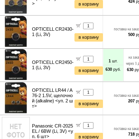
424
ру
>
в корзину
OPTICELL CR2430-
поставка на зака
1 (Li, 3V)
500
ру
в корзину
на зак
1
шт.
OPTICELL CR2450-
через 3 
1 (Li, 3V)
630
руб.
630
ру
в корзину
OPTICELL LR44 / A
76-2 1.5V, щелочно
поставка на зака
й (alkaline) <уп. 2 ш
207
ру
в корзину
т>
Panasonic CR-2025
поставка на зака
EL / 6BW (Li, 3V) <у
718
ру
п. 6 шт>
в корзину