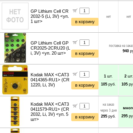
Кабели и переходники прочие
Бетономешалки
Садовые инструменты
GP Lithium Cell CR
Наборы инструментов
2032-5 (Li, 3V) <уп.
нет
нет
1 шт>
в корзину
Хранение инструментов
Удлинители силовые
Фонари и мобильные светильники
Мультитулы и ножи
GP Lithium Cell GP
поставка на зака
Инструменты и техника прочее
CR2025-2CRU20 (L
940
ру
i, 3V) <уп. 20 шт>
в корзину
Kodak MAX <CAT3
1
шт.
2
шт
0414365-RU1> (CR
105
руб.
105
ру
1220, Li, 3V)
в корзину
Kodak MAX <CAT3
на заказ
мног
0411579-RU1> (CR
через 3 дня
2032, Li, 3V) <уп. 5
295
ру
295
руб.
в корзину
шт>