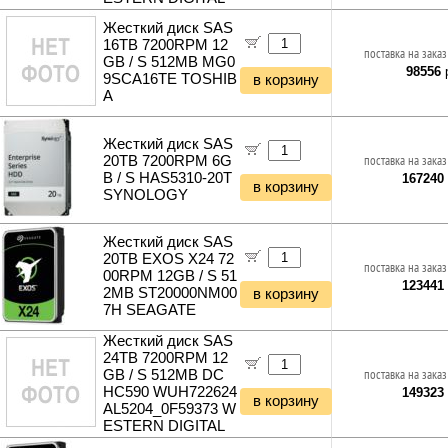
Отбойные молотки
Стяжки для кабелей
Вибротехника
Жесткий диск SAS
Кабели и переходники прочие
16TB 7200RPM 12
Бетономешалки
поставка на заказ
GB / S 512MB MG0
Садовые инструменты
98556
р
9SCA16TE TOSHIB
в корзину
Наборы инструментов
A
Хранение инструментов
Удлинители силовые
Жесткий диск SAS
Фонари и мобильные светильники
20TB 7200RPM 6G
поставка на заказ
Мультитулы и ножи
B / S HAS5310-20T
167240
в корзину
Инструменты и техника прочее
SYNOLOGY
Жесткий диск SAS
20TB EXOS X24 72
поставка на заказ
00RPM 12GB / S 51
123441
2MB ST20000NM00
в корзину
7H SEAGATE
Жесткий диск SAS
24TB 7200RPM 12
GB / S 512MB DC
поставка на заказ
HC590 WUH722624
149323
в корзину
AL5204_0F59373 W
ESTERN DIGITAL