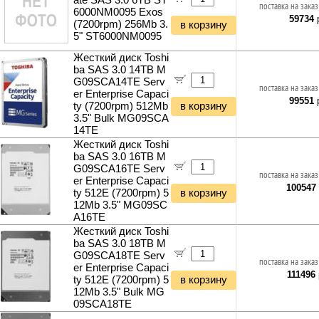
ate SAS 3.0 6TB ST
поставка на заказ
6000NM0095 Exos
59734
р
(7200rpm) 256Mb 3.
в корзину
5" ST6000NM0095
Жесткий диск Toshi
ba SAS 3.0 14TB M
G09SCA14TE Serv
поставка на заказ
er Enterprise Capaci
99551
р
ty (7200rpm) 512Mb
в корзину
3.5" Bulk MG09SCA
14TE
Жесткий диск Toshi
ba SAS 3.0 16TB M
G09SCA16TE Serv
поставка на заказ
er Enterprise Capaci
100547
ty 512E (7200rpm) 5
в корзину
12Mb 3.5" MG09SC
A16TE
Жесткий диск Toshi
ba SAS 3.0 18TB M
G09SCA18TE Serv
поставка на заказ
er Enterprise Capaci
111496
ty 512E (7200rpm) 5
в корзину
12Mb 3.5" Bulk MG
09SCA18TE