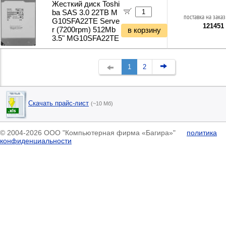
Жесткий диск Toshi
ba SAS 3.0 22TB M
поставка на заказ
G10SFA22TE Serve
121451
r (7200rpm) 512Mb
в корзину
3.5" MG10SFA22TE
1
2
Скачать прайс-лист
(~10 Мб)
© 2004-2026 ООО "Компьютерная фирма «Багира»"
политика
конфиденциальности