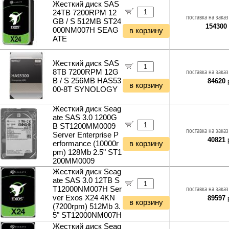
Жесткий диск SAS
24TB 7200RPM 12
поставка на заказ
GB / S 512MB ST24
154300
000NM007H SEAG
в корзину
ATE
Жесткий диск SAS
8TB 7200RPM 12G
поставка на заказ
B / S 256MB HAS53
84620
р
в корзину
00-8T SYNOLOGY
Жесткий диск Seag
ate SAS 3.0 1200G
B ST1200MM0009
поставка на заказ
Server Enterprise P
40821
р
erformance (10000r
в корзину
pm) 128Mb 2.5" ST1
200MM0009
Жесткий диск Seag
ate SAS 3.0 12TB S
T12000NM007H Ser
поставка на заказ
ver Exos X24 4KN
89597
р
в корзину
(7200rpm) 512Mb 3.
5" ST12000NM007H
Жесткий диск Seag