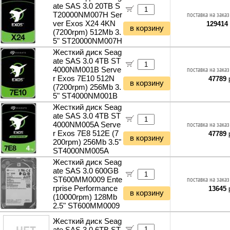
ate SAS 3.0 20TB S
T20000NM007H Ser
поставка на заказ
ver Exos X24 4KN
129414
в корзину
(7200rpm) 512Mb 3.
5" ST20000NM007H
Жесткий диск Seag
ate SAS 3.0 4TB ST
4000NM001B Serve
поставка на заказ
r Exos 7E10 512N
47789
р
в корзину
(7200rpm) 256Mb 3.
5" ST4000NM001B
Жесткий диск Seag
ate SAS 3.0 4TB ST
4000NM005A Serve
поставка на заказ
r Exos 7E8 512E (7
47789
р
в корзину
200rpm) 256Mb 3.5"
ST4000NM005A
Жесткий диск Seag
ate SAS 3.0 600GB
ST600MM0009 Ente
поставка на заказ
rprise Performance
13645
р
в корзину
(10000rpm) 128Mb
2.5" ST600MM0009
Жесткий диск Seag