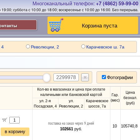
Многоканальный телефон:
+7 (4862) 59-99-00
19:00; суббота с 10:00 до 18:00; воскресенье с 10:00 до 16:00.
Без перерыва.
Корзина пуста
онтакты
 4
Революции, 2
Карачевское ш. 7а
Фотографии
Кол-во в магазинах и цена при оплате
Цена
наличными или банковской картой
Гар.
безнал.
(мес)
ул. 2-я
ул.
Карачевское
(руб)
Посадская, 4
Революции, 2
шоссе, 7а
поставка на заказ через 9 дней
10
105740,8
102661
руб.
в корзину