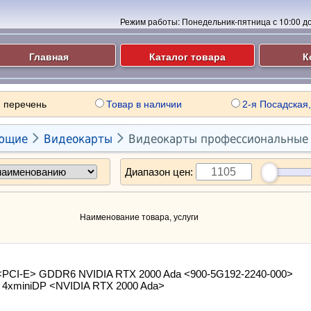
Режим работы:
Понедельник-пятница с 10:00 до 
Главная
Каталог товара
К
 перечень
Товар в наличии
2-я Посадская,


ющие
Видеокарты
Видеокарты профессиональные
Диапазон цен:
Наименование товара, услуги
<PCI-E> GDDR6 NVIDIA RTX 2000 Ada <900-5G192-2240-000>
 4xminiDP <NVIDIA RTX 2000 Ada>