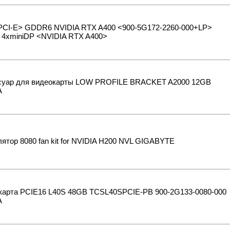
PCI-E> GDDR6 NVIDIA RTX A400 <900-5G172-2260-000+LP>
 4xminiDP <NVIDIA RTX A400>
суар для видеокарты LOW PROFILE BRACKET A2000 12GB
A
ятор 8080 fan kit for NVIDIA H200 NVL GIGABYTE
карта PCIE16 L40S 48GB TCSL40SPCIE-PB 900-2G133-0080-000
A