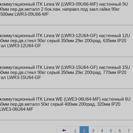
коммутационный ITK Linea W (LWR3-09U66-MF) настенный 9U
0мм пер.дв.металл 2 бок.пан. направл.под закл.гайки 90кг
 500мм LWR3-09U66-MF
коммутационный ITK Linea W (LWR3-12U64-GF) настенный 12U
0мм пер.дв.стекл 90кг серый 350мм 29кг 200град. 635мм IP20
стал LWR3-12U64-GF
коммутационный ITK Linea W (LWR3-15U64-GF) настенный 15U
0мм пер.дв.стекл 90кг серый 350мм 29кг 200град. 770мм IP20
стал LWR3-15U64-GF
коммутационный ITK Linea WE (LWE3-06U64-MF) настенный 6U
0мм пер.дв.металл 50кг серый 400мм 200град. 320мм IP20
 LWE3-06U64-MF
1
2
3
4
5
6
7