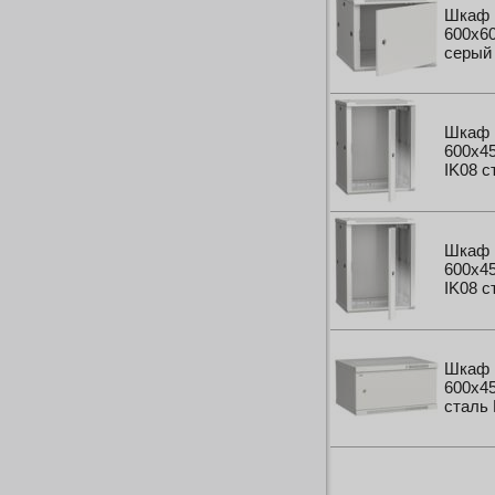
Шкаф 
600x60
серый
Шкаф 
600x45
IK08 
Шкаф 
600x45
IK08 
Шкаф 
600x45
сталь