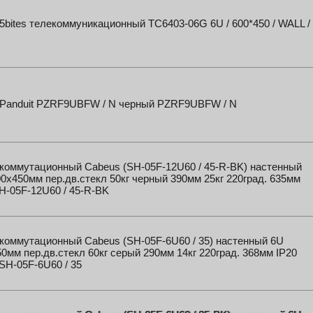
bites телекоммуникационный TC6403-06G 6U / 600*450 / WALL /
Panduit PZRF9UBFW / N черный PZRF9UBFW / N
коммутационный Cabeus (SH-05F-12U60 / 45-R-BK) настенный
0x450мм пер.дв.стекл 50кг черный 390мм 25кг 220град. 635мм
H-05F-12U60 / 45-R-BK
коммутационный Cabeus (SH-05F-6U60 / 35) настенный 6U
0мм пер.дв.стекл 60кг серый 290мм 14кг 220град. 368мм IP20
SH-05F-6U60 / 35