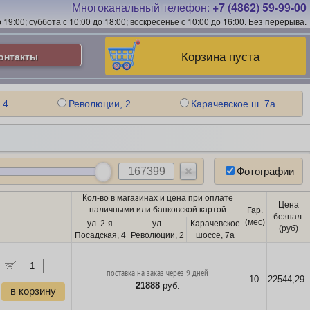
Многоканальный телефон:
+7 (4862) 59-99-00
19:00; суббота с 10:00 до 18:00; воскресенье с 10:00 до 16:00.
Без перерыва.
Корзина пуста
онтакты
 4
Революции, 2
Карачевское ш. 7а
Фотографии
Кол-во в магазинах и цена при оплате
Цена
наличными или банковской картой
Гар.
безнал.
(мес)
ул. 2-я
ул.
Карачевское
(руб)
Посадская, 4
Революции, 2
шоссе, 7а
поставка на заказ через 9 дней
10
22544,29
21888
руб.
в корзину