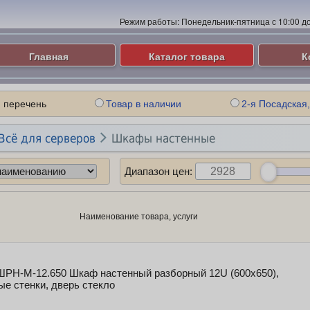
Режим работы:
Понедельник-пятница с 10:00 до 
Главная
Каталог товара
К
 перечень
Товар в наличии
2-я Посадская,

Всё для серверов
Шкафы настенные
Диапазон цен:
Наименование товара, услуги
РН-М-12.650 Шкаф настенный разборный 12U (600х650),
е стенки, дверь стекло