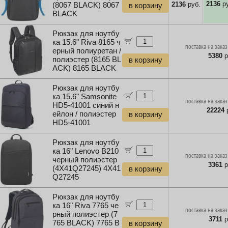
2136
ру
2136
руб.
(8067 BLACK) 8067
в корзину
BLACK
Рюкзак для ноутбу
ка 15.6" Riva 8165 ч
поставка на заказ
ерный полиуретан /
5380
р
полиэстер (8165 BL
в корзину
ACK) 8165 BLACK
Рюкзак для ноутбу
ка 15.6" Samsonite
поставка на заказ
HD5-41001 синий н
22224
р
ейлон / полиэстер
в корзину
HD5-41001
Рюкзак для ноутбу
ка 16" Lenovo B210
поставка на заказ
черный полиэстер
3361
р
(4X41Q27245) 4X41
в корзину
Q27245
Рюкзак для ноутбу
ка 16" Riva 7765 че
поставка на заказ
рный полиэстер (7
3711
р
765 BLACK) 7765 B
в корзину