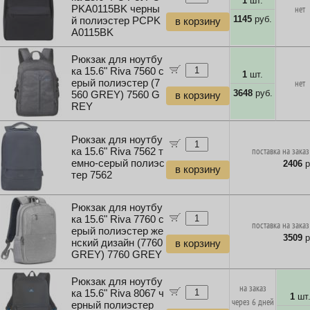
1
шт.
PKA0115BK черны
нет
1145
руб.
й полиэстер PCPK
в корзину
A0115BK
Рюкзак для ноутбу
ка 15.6" Riva 7560 с
1
шт.
ерый полиэстер (7
нет
3648
руб.
560 GREY) 7560 G
в корзину
REY
Рюкзак для ноутбу
ка 15.6" Riva 7562 т
поставка на заказ
емно-серый полиэс
2406
р
в корзину
тер 7562
Рюкзак для ноутбу
ка 15.6" Riva 7760 с
поставка на заказ
ерый полиэстер же
3509
р
нский дизайн (7760
в корзину
GREY) 7760 GREY
Рюкзак для ноутбу
на заказ
ка 15.6" Riva 8067 ч
1
шт
через 6 дней
ерный полиэстер