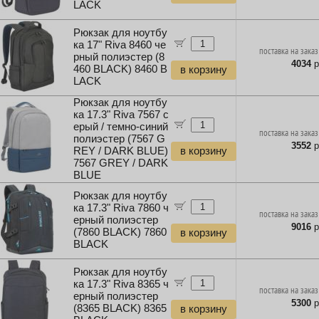
LACK
Рюкзак для ноутбу
ка 17" Riva 8460 че
поставка на заказ
рный полиэстер (8
4034
р
460 BLACK) 8460 B
в корзину
LACK
Рюкзак для ноутбу
ка 17.3" Riva 7567 с
ерый / темно-синий
поставка на заказ
полиэстер (7567 G
3552
р
REY / DARK BLUE)
в корзину
7567 GREY / DARK
BLUE
Рюкзак для ноутбу
ка 17.3" Riva 7860 ч
поставка на заказ
ерный полиэстер
9016
р
(7860 BLACK) 7860
в корзину
BLACK
Рюкзак для ноутбу
ка 17.3" Riva 8365 ч
поставка на заказ
ерный полиэстер
5300
р
(8365 BLACK) 8365
в корзину