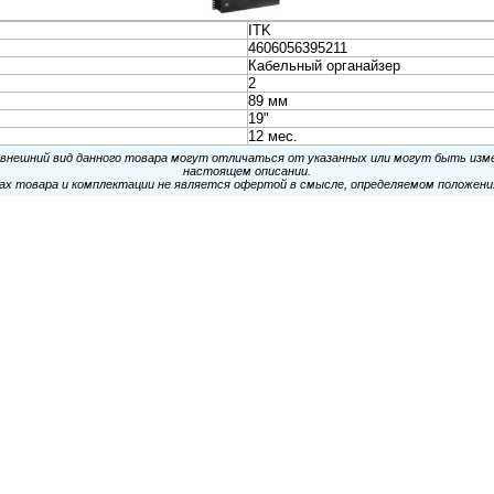
неры
Колонки и Акустические
Наушники и Гарниту
системы
вание
Видеонаблюдение и
Электропитание и
Безопасность
Аккумуляторы