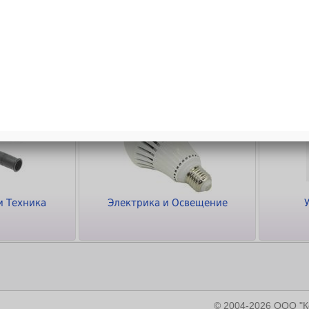
ки
Кабели и Переходники
Программное
обеспечение
и Техника
Электрика и Освещение
© 2004-2026 ООО 