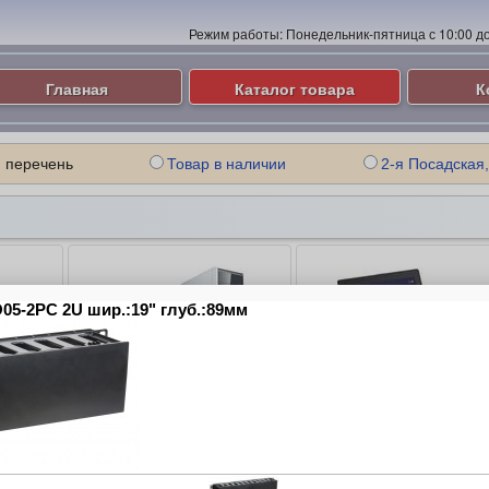
Режим работы:
Понедельник-пятница с 10:00 до 
Главная
Каталог товара
К
 перечень
Товар в наличии
2-я Посадская,
ые
Компьютеры и Серверы
Ноутбуки
ие