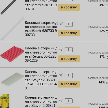
ля клеевого пистол
поставка на заказ
ета Matrix 930731 9
497
ру
в корзину
30731
Клеевые стержни д
ля клеевого пистол
поставка на заказ
ета Matrix 930733 9
425
ру
в корзину
30733
Клеевые стержни д
ля клеевого пистол
поставка на заказ
ета Rexant 09-1229
173
ру
в корзину
09-1229
Клеевые стержни д
ля клеевого пистол
поставка на заказ
ета Stayer 2-06821-
1439
р
T-S40 2-06821-T-S4
в корзину
0
Клеевые стержни д
ля клеевого пистол
поставка на заказ
ета Stayer 2-06821-
1395
р