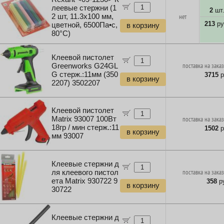
леевые стержни (1
2
шт
2 шт, 11.3x100 мм,
нет
213
ру
цветной, 6500Па•с,
в корзину
80°C)
Клеевой пистолет
Greenworks G24GL
поставка на заказ
G стерж.:11мм (350
3715
р
в корзину
2207) 3502207
Клеевой пистолет
Matrix 93007 100Вт
поставка на заказ
18гр / мин стерж.:11
1502
р
в корзину
мм 93007
Клеевые стержни д
ля клеевого пистол
поставка на заказ
ета Matrix 930722 9
358
ру
в корзину
30722
Клеевые стержни д