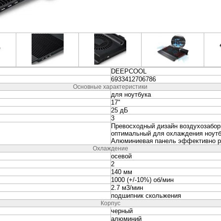
неры
Колонки и Акустические
Наушники и Гарниту
системы
вание
Видеонаблюдение и
Электропитание и
Безопасность
Аккумуляторы