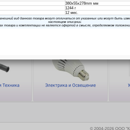
ки
Кабели и Переходники
Программное
обеспечение
и Техника
Электрика и Освещение
© 2004-2026 ООО 