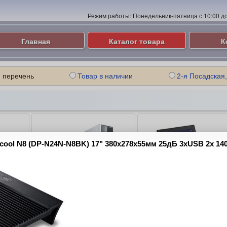
Режим работы:
Понедельник-пятница с 10:00 до 
Главная
Каталог товара
К
 перечень
Товар в наличии
2-я Посадская,
ые
Компьютеры и Серверы
Ноутбуки
ие