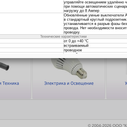
ки
Кабели и Переходники
Программное
обеспечение
и Техника
Электрика и Освещение
© 2004-2026 ООО 