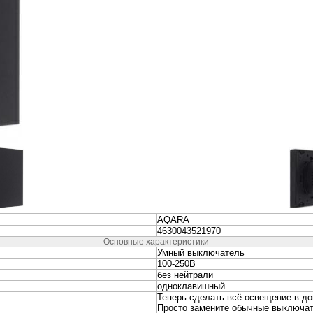
неры
Колонки и Акустические
Наушники и Гарниту
системы
вание
Видеонаблюдение и
Электропитание и
Безопасность
Аккумуляторы