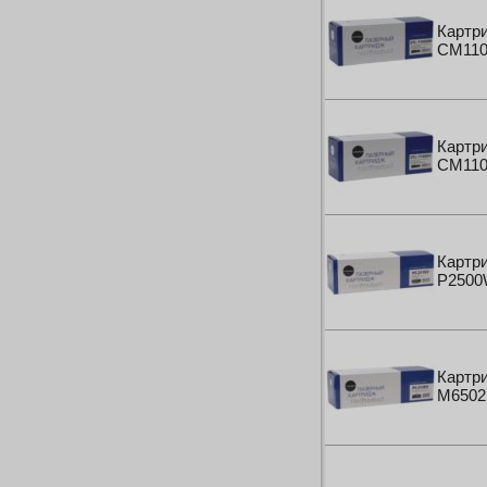
Картри
CM110
Картри
CM1100
Картри
P2500W
Картри
M6502