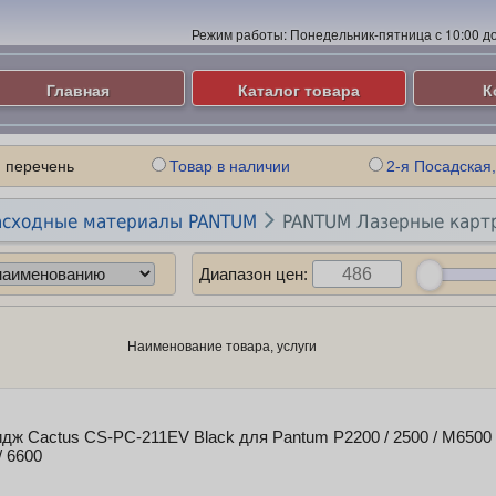
Режим работы:
Понедельник-пятница с 10:00 до 
Главная
Каталог товара
К
 перечень
Товар в наличии
2-я Посадская,

асходные материалы PANTUM
PANTUM Лазерные кар
Диапазон цен:
Наименование товара, услуги
дж Cactus CS-PC-211EV Black для Pantum P2200 / 2500 / M6500
/ 6600