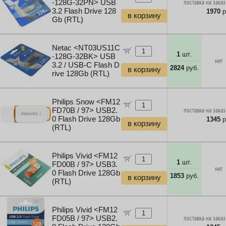
-128G-32PN> USB
поставка на заказ
3.2 Flash Drive 128
1970
р
в корзину
Gb (RTL)
Netac <NT03US11C
1
шт.
-128G-32BK> USB
нет
3.2 / USB-C Flash D
2824
руб.
в корзину
rive 128Gb (RTL)
Philips Snow <FM12
FD70B / 97> USB2.
поставка на заказ
0 Flash Drive 128Gb
1345
р
в корзину
(RTL)
Philips Vivid <FM12
1
шт.
FD00B / 97> USB3.
нет
0 Flash Drive 128Gb
1853
руб.
в корзину
(RTL)
Philips Vivid <FM12
FD05B / 97> USB2.
поставка на заказ