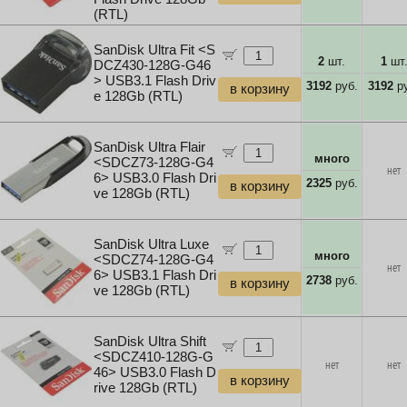
(RTL)
SanDisk Ultra Fit <S
2
шт.
1
шт
DCZ430-128G-G46
> USB3.1 Flash Driv
3192
руб.
3192
ру
в корзину
e 128Gb (RTL)
SanDisk Ultra Flair
много
<SDCZ73-128G-G4
нет
6> USB3.0 Flash Dri
2325
руб.
в корзину
ve 128Gb (RTL)
SanDisk Ultra Luxe
много
<SDCZ74-128G-G4
нет
6> USB3.1 Flash Dri
2738
руб.
в корзину
ve 128Gb (RTL)
SanDisk Ultra Shift
<SDCZ410-128G-G
нет
нет
46> USB3.0 Flash D
в корзину
rive 128Gb (RTL)