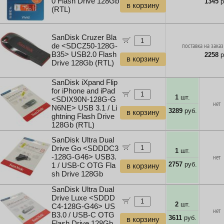
0 Flash Drive 128Gb
1345
р
в корзину
(RTL)
SanDisk Cruzer Bla
de <SDCZ50-128G-
поставка на заказ
B35> USB2.0 Flash
2258
р
в корзину
Drive 128Gb (RTL)
SanDisk iXpand Flip
for iPhone and iPad
1
шт.
<SDIX90N-128G-G
нет
N6NE> USB 3.1 / Li
3289
руб.
в корзину
ghtning Flash Drive
128Gb (RTL)
SanDisk Ultra Dual
Drive Go <SDDDC3
1
шт.
-128G-G46> USB3.
нет
2757
руб.
1 / USB-C OTG Fla
в корзину
sh Drive 128Gb
SanDisk Ultra Dual
Drive Luxe <SDDD
2
шт.
C4-128G-G46> US
нет
B3.0 / USB-C OTG
3611
руб.
в корзину
Flash Drive 128Gb