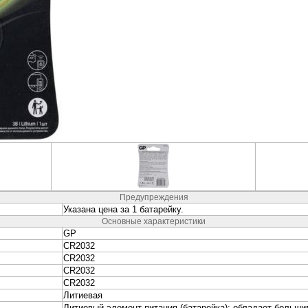
неры
Колонки и Акустические
Наушники и Гарниту
системы
вание
Видеонаблюдение и
Электропитание и
Безопасность
Аккумуляторы