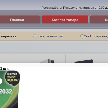
Режим работы:
Понедельник-пятница с 10:00 до 
Главная
Каталог товара
К
 перечень
Товар в наличии
2-я Посадская,
ые
Компьютеры и Серверы
Ноутбуки
ие