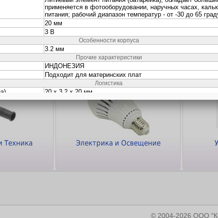
ки
Кабели и Переходники
Программное
обеспечение
и Техника
Электрика и Освещение
© 2004-2026 ООО 