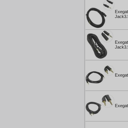
Exega
Jack3.
Exega
Jack3.
Exegat
Exegat