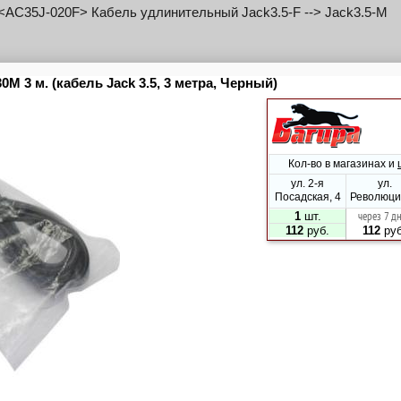
 <AC35J-020F> Кабель удлинительный Jack3.5-F --> Jack3.5-M
 <AC35J-020M> Кабель Jack3.5-M --> Jack3.5-M 2м
 <AC35J-030F> Кабель удлинительный Jack3.5-F --> Jack3.5-M
 <AC35J-030M> Кабель Jack3.5-M --> Jack3.5-M 3м
 <AC35J-050F> Кабель удлинительный Jack3.5-F --> Jack3.5-M