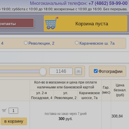
Многоканальный телефон:
+7 (4862) 59-99-00
19:00; суббота с 10:00 до 18:00; воскресенье с 10:00 до 16:00.
Без перерыва.
Корзина пуста
онтакты
 4
Революции, 2
Карачевское ш. 7а
Фотографии
Кол-во в магазинах и цена при оплате
Цена
наличными или банковской картой
Гар.
безнал.
(мес)
ул. 2-я
ул.
Карачевское
(руб)
Посадская, 4
Революции, 2
шоссе, 7а
поставка на заказ через 7 дней
308,84
300
руб.
в корзину