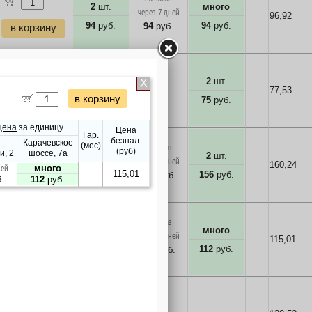
2
шт.
много
через 7 дней
96,92
94
руб.
94
руб.
94
руб.
в корзину
2
шт.
нет
нет
77,53
75
руб.
в корзину
на заказ
1
шт.
2
шт.
через 7 дней
160,24
156
руб.
156
руб.
156
руб.
в корзину
на заказ
1
шт.
много
через 7 дней
115,01
112
руб.
112
руб.
112
руб.
в корзину
много