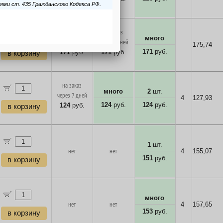
в корзину
на заказ
на заказ
много
через 7 дней
через 7 дней
175,74
171
руб.
171
руб.
171
руб.
в корзину
на заказ
много
2
шт.
через 7 дней
4
127,93
124
руб.
124
руб.
124
руб.
в корзину
1
шт.
нет
нет
4
155,07
151
руб.
в корзину
много
нет
нет
4
157,65
153
руб.
в корзину