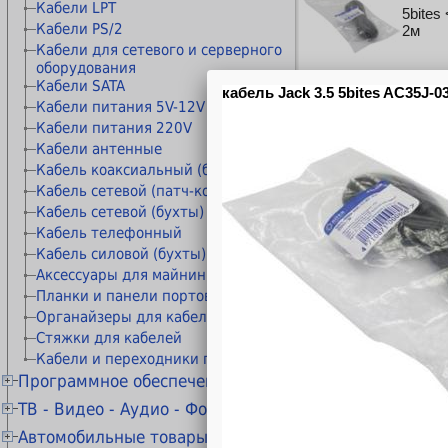
Расходные материалы STAR
Коннекторы и колпачки
Кабели LPT
5bites
Расходные материалы прочие
Модули и адаптеры
Кабели PS/2
2м
Материалы для обслуживания
Keystone/Mosaic/Mini-Com
Кабели для сетевого и серверного
принтеров
оборудования
Патч-панели
Чистящие средства
Кабели SATA
Розетки сетевые внешние
Кабели питания 5V-12V
Розетки сетевые
Кабели питания 220V
5bites
Рамки и монтажные элементы
Кабели антенные
Крепления для сетевого
Кабель коаксиальный (бухты)
оборудования
Кабельные каналы
Кабель сетевой (патч-корды)
Гофры и металлорукава
Кабель сетевой (бухты)
5bites
Органайзеры для кабелей
Кабель телефонный
3м
Стяжки для кабелей
Кабель силовой (бухты)
Маркеры сетевые
Аксессуары для майнинга
Планки и панели портов
Органайзеры для кабелей
Стяжки для кабелей
5bites
Кабели и переходники прочие
Программное обеспечение
Антивирусы KASPERSKY
ТВ - Видео - Аудио - Фото
Антивирусы ESET NOD32
Телевизоры 20" - 29"
Автомобильные товары
5bites
Антивирусы Dr.WEB