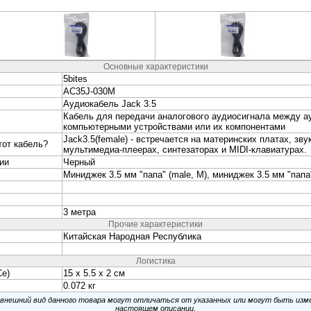
 <AC35J-050M> Кабель Jack3.5-M --> Jack3.5-M 5м
 <AC35J2R-015M> Кабель Jack3.5-M --> 2RCA-M 1.5м
s <AC35J2R-020M> Кабель Jack3.5-M --> 2RCA-M 2м
s <AC35J2R-030M> Кабель Jack3.5-M --> 2RCA-M 3м