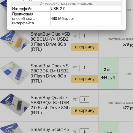
SmartBuy Clue <SB
1
шт.
8GBCLU-W> USB2.
нет
0 Flash Drive 8Gb
439
руб.
в корзину
(RTL)
SmartBuy Clue <SB
8GBCLU-Y> USB2.
поставка на заказ
0 Flash Drive 8Gb
579
ру
в корзину
(RTL)
SmartBuy Dock <S
2
шт.
B8GBDK-B> USB2.
нет
0 Flash Drive 8Gb
444
руб.
в корзину
(RTL)
SmartBuy Quartz <
SB8GBQZ-K> USB
поставка на заказ
2.0 Flash Drive 8Gb
477
ру
в корзину
(RTL)
SmartBuy Scout <S