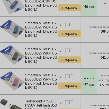
1
шт.
B008GB2SCB> US
нет
B2.0 Flash Drive 8G
466
руб.
в корзину
b (RTL)
SmartBuy Twist <S
B008GB2TWB> US
поставка на заказ
B2.0 Flash Drive 8G
506
ру
в корзину
b (RTL)
SmartBuy Twist <S
B008GB2TWK> US
поставка на заказ
B2.0 Flash Drive 8G
541
ру
в корзину
b (RTL)
SmartBuy Twist <S
на зак
много
B008GB2TWP> US
через 7 
B2.0 Flash Drive 8G
477
руб.
477
ру
в корзину
b (RTL)
Transcend <TS8GJ
F350> JetFlash 350
поставка на заказ