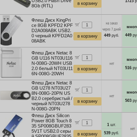
USB2.0 Flash Drive
1723
р
в корзину
8Gb (RTL)
Флеш Диск KingPri
на заказ
ce 8GB KPFD2 KPF
мног
через 7 дней
D2A008ABK USB2.
449
ру
449
руб.
0 черный KPFD2A0
в корзину
08ABK
Флеш Диск Netac 8
GB U116 NT03U116
мног
N-008G-20WH USB
нет
516
ру
2.0 белый NT03U11
в корзину
6N-008G-20WH
Флеш Диск Netac 8
GB U278 NT03U27
мног
8N-008G-20PN US
нет
B2.0 серебристый /
503
ру
в корзину
черный NT03U278
N-008G-20PN
Флеш Диск Silicon
Power 8GB Touch 8
1
шт.
35 SP008GBUF283
нет
5V1T USB2.0 серы
539
руб.
в корзину
й SP008GBUF2835