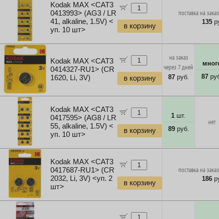
Kodak MAX <CAT3
0413993> (AG3 / LR
поставка на заказ
41, alkaline, 1.5V) <
135
ру
в корзину
уп. 10 шт>
на заказ
Kodak MAX <CAT3
мног
через 7 дней
0414327-RU1> (CR
87
руб
87
руб.
1620, Li, 3V)
в корзину
Kodak MAX <CAT3
1
шт.
0417595> (AG8 / LR
нет
55, alkaline, 1.5V) <
89
руб.
в корзину
уп. 10 шт>
Kodak MAX <CAT3
0417687-RU1> (CR
поставка на заказ
2032, Li, 3V) <уп. 2
186
ру
в корзину
шт>