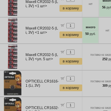
мног
Maxell CR2032-5 (L
нет
i, 3V) <1 шт>
56
руб
в корзину
много
Maxell CR2032-5 (L
нет
i, 3V) <1 шт>
50
руб.
в корзину
Maxell CR2032-5 (L
поставка на заказ
i, 3V) <уп. 5 шт>
252
ру
в корзину
OPTICELL CR1616-
поставка на заказ
1 (Li, 3V)
309
ру
в корзину
OPTICELL CR1632-
поставка на заказ