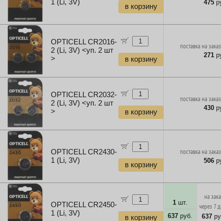
1 (Li, 3V)
475
ру
в корзину
OPTICELL CR2016-
поставка на заказ
2 (Li, 3V) <уп. 2 шт
271
ру
>
в корзину
OPTICELL CR2032-
поставка на заказ
2 (Li, 3V) <уп. 2 шт
430
ру
>
в корзину
OPTICELL CR2430-
поставка на заказ
1 (Li, 3V)
506
ру
в корзину
на зак
1
шт.
OPTICELL CR2450-
через 7 
1 (Li, 3V)
637
руб.
637
ру
в корзину