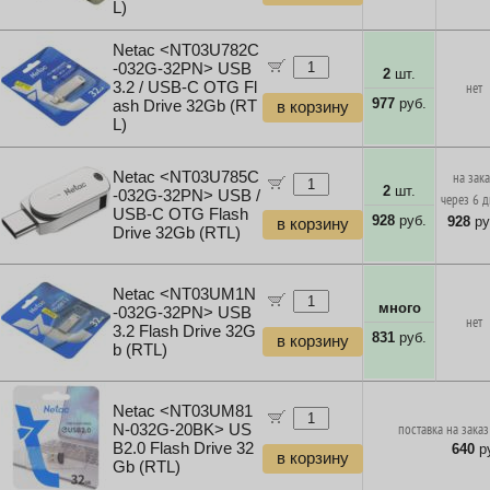
L)
Netac <NT03U782C
-032G-32PN> USB
2
шт.
3.2 / USB-C OTG Fl
нет
977
руб.
ash Drive 32Gb (RT
в корзину
L)
Netac <NT03U785C
на зак
2
шт.
-032G-32PN> USB /
через 6 
USB-C OTG Flash
928
руб.
928
ру
в корзину
Drive 32Gb (RTL)
Netac <NT03UM1N
много
-032G-32PN> USB
нет
3.2 Flash Drive 32G
831
руб.
в корзину
b (RTL)
Netac <NT03UM81
N-032G-20BK> US
поставка на заказ
B2.0 Flash Drive 32
640
ру
в корзину
Gb (RTL)