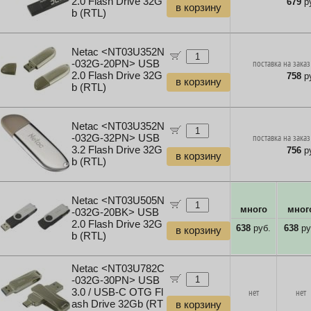
2.0 Flash Drive 32G
679
ру
в корзину
b (RTL)
Netac <NT03U352N
-032G-20PN> USB
поставка на заказ
2.0 Flash Drive 32G
758
ру
в корзину
b (RTL)
Netac <NT03U352N
-032G-32PN> USB
поставка на заказ
3.2 Flash Drive 32G
756
ру
в корзину
b (RTL)
Netac <NT03U505N
много
мног
-032G-20BK> USB
2.0 Flash Drive 32G
638
руб.
638
ру
в корзину
b (RTL)
Netac <NT03U782C
-032G-30PN> USB
3.0 / USB-C OTG Fl
нет
нет
ash Drive 32Gb (RT
в корзину