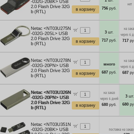
1
шт.
-032G-20BK> USB
нет
2.0 Flash Drive 32G
756
руб.
в корзину
b (RTL)
Netac <NT03U275N
на зак
3
шт.
-032G-20SL> USB
через 6 
2.0 Flash Drive 32G
717
руб.
717
ру
в корзину
b (RTL)
Netac <NT03U278N
на зак
много
-032G-20PN> USB
через 6 
2.0 Flash Drive 32G
687
руб.
687
ру
в корзину
b (RTL)
Netac <NT03U326N
на заказ
3
шт
-032G-20PN> USB
через 6 дней
2.0 Flash Drive 32G
680
ру
680
руб.
в корзину
b (RTL)
Netac <NT03U351N
-032G-20BK> USB
поставка на заказ