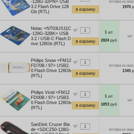
-128G-32PN> USB
поставка на заказ
3.2 Flash Drive 128
1970
р
в корзину
Gb (RTL)
Netac <NT03US11C
1
шт.
-128G-32BK> USB
нет
3.2 / USB-C Flash D
2824
руб.
в корзину
rive 128Gb (RTL)
Philips Snow <FM12
FD70B / 97> USB2.
поставка на заказ
0 Flash Drive 128Gb
1345
р
в корзину
(RTL)
Philips Vivid <FM12
1
шт.
FD00B / 97> USB3.
нет
0 Flash Drive 128Gb
1853
руб.
в корзину
(RTL)
SanDisk Cruzer Bla
de <SDCZ50-128G-
поставка на заказ