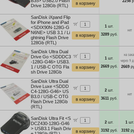
B35> USB2.0 Flash
2258
р
в корзину
Drive 128Gb (RTL)
SanDisk iXpand Flip
for iPhone and iPad
1
шт.
<SDIX90N-128G-G
нет
N6NE> USB 3.1 / Li
3289
руб.
в корзину
ghtning Flash Drive
128Gb (RTL)
SanDisk Ultra Dual
на зак
Drive Go <SDDDC3
1
шт.
через 9 
-128G-G46> USB3.
2669
руб.
2669
ру
1 / USB-C OTG Fla
в корзину
sh Drive 128Gb
SanDisk Ultra Dual
Drive Luxe <SDDD
2
шт.
C4-128G-G46> US
нет
B3.0 / USB-C OTG
3611
руб.
в корзину
Flash Drive 128Gb
(RTL)
SanDisk Ultra Fit <S
2
шт.
1
шт
DCZ430-128G-G46
> USB3.1 Flash Driv
3192
руб.
3192
ру
в корзину
e 128Gb (RTL)