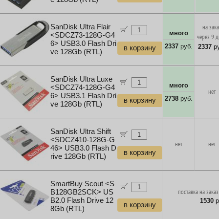
SanDisk Ultra Flair
на зак
много
<SDCZ73-128G-G4
через 9 
6> USB3.0 Flash Dri
2337
руб.
2337
ру
в корзину
ve 128Gb (RTL)
SanDisk Ultra Luxe
много
<SDCZ74-128G-G4
нет
6> USB3.1 Flash Dri
2738
руб.
в корзину
ve 128Gb (RTL)
SanDisk Ultra Shift
<SDCZ410-128G-G
нет
нет
46> USB3.0 Flash D
в корзину
rive 128Gb (RTL)
SmartBuy Scout <S
B128GB2SCK> US
поставка на заказ
B2.0 Flash Drive 12
1530
р
в корзину
8Gb (RTL)