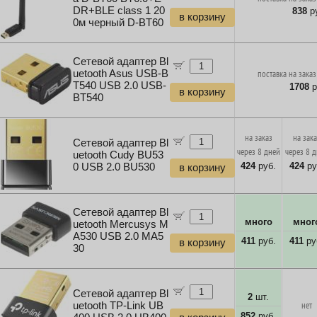
DR+BLE class 1 20
838
ру
в корзину
0м черный D-BT60
Сетевой адаптер Bl
uetooth Asus USB-B
поставка на заказ
T540 USB 2.0 USB-
1708
р
в корзину
BT540
на заказ
на зак
Сетевой адаптер Bl
через 8 дней
через 8 
uetooth Cudy BU53
424
руб.
424
ру
0 USB 2.0 BU530
в корзину
Сетевой адаптер Bl
много
мног
uetooth Mercusys M
A530 USB 2.0 MA5
411
руб.
411
ру
в корзину
30
Сетевой адаптер Bl
2
шт.
uetooth TP-Link UB
нет
852
руб.