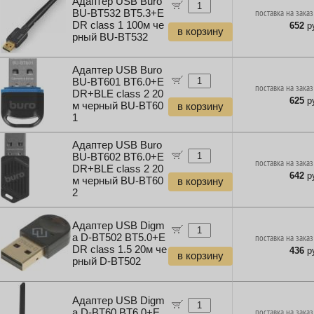
Адаптер USB Buro
BU-BT532 BT5.3+E
поставка на заказ
DR class 1 100м че
652
ру
в корзину
рный BU-BT532
Адаптер USB Buro
BU-BT601 BT6.0+E
поставка на заказ
DR+BLE class 2 20
625
ру
м черный BU-BT60
в корзину
1
Адаптер USB Buro
BU-BT602 BT6.0+E
поставка на заказ
DR+BLE class 2 20
642
ру
м черный BU-BT60
в корзину
2
Адаптер USB Digm
a D-BT502 BT5.0+E
поставка на заказ
DR class 1.5 20м че
436
ру
в корзину
рный D-BT502
Адаптер USB Digm
a D-BT60 BT6.0+E
поставка на заказ