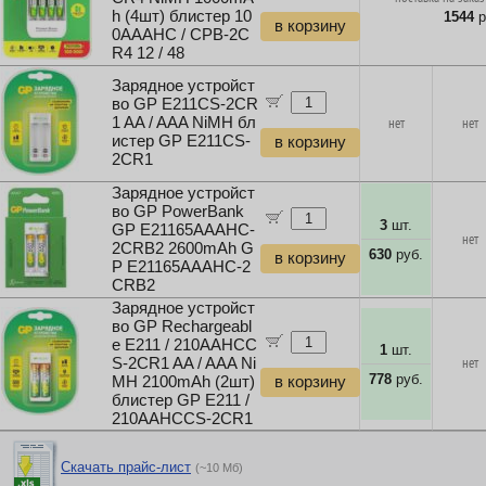
h (4шт) блистер 10
1544
р
в корзину
0AAAHC / CPB-2C
R4 12 / 48
Зарядное устройст
во GP E211CS-2CR
1 AA / AAA NiMH бл
нет
нет
истер GP Е211CS-
в корзину
2CR1
Зарядное устройст
во GP PowerBank
3
шт.
GP E21165AAAHC-
нет
2CRB2 2600mAh G
630
руб.
в корзину
P E21165AAAHC-2
CRB2
Зарядное устройст
во GP Rechargeabl
e E211 / 210AAHCC
1
шт.
S-2CR1 AA / AAA Ni
нет
778
руб.
MH 2100mAh (2шт)
в корзину
блистер GP E211 /
210AAHCCS-2CR1
Скачать прайс-лист
(~10 Мб)