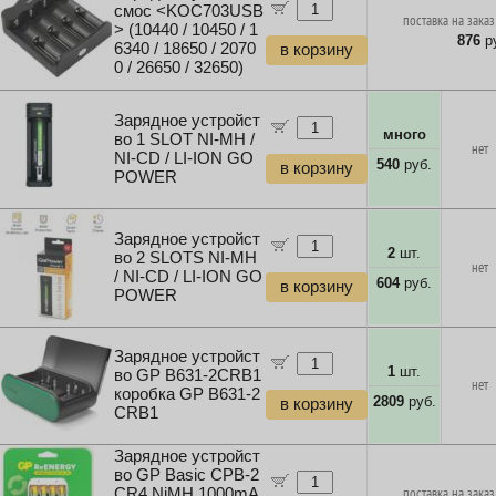
смос <KOC703USB
поставка на заказ
> (10440 / 10450 / 1
876
ру
6340 / 18650 / 2070
в корзину
0 / 26650 / 32650)
Зарядное устройст
много
во 1 SLOT NI-MH /
нет
NI-CD / LI-ION GO
540
руб.
в корзину
POWER
Зарядное устройст
2
шт.
во 2 SLOTS NI-MH
нет
/ NI-CD / LI-ION GO
604
руб.
в корзину
POWER
Зарядное устройст
1
шт.
во GP B631-2CRB1
нет
коробка GP B631-2
2809
руб.
в корзину
CRB1
Зарядное устройст
во GP Basic CPB-2
CR4 NiMH 1000mA
поставка на заказ