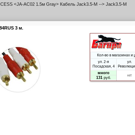
CESS <JA-AC02 1.5м Gray> Кабель Jack3.5-M --> Jack3.5-M
ESS <JA-AC03 1 / 1.8м Red> Кабель Jack3.5-M --> Jack3.5-M 1
, спиральный
<KS-472-1.8> Кабель удлинительный Jack3.5-F --> Jack3.5-M
 <C775> Переходник 4-pin Jack3.5-M -->2xJack3.5-F