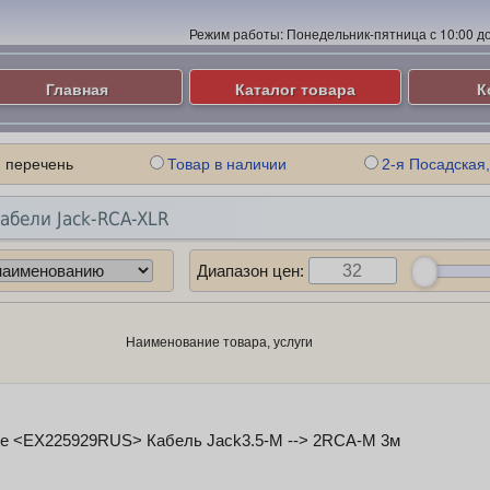
Режим работы:
Понедельник-пятница с 10:00 до 
Главная
Каталог товара
К
 перечень
Товар в наличии
2-я Посадская,
абели Jack-RCA-XLR
Диапазон цен:
Наименование товара, услуги
te <EX225929RUS> Кабель Jack3.5-M --> 2RCA-M 3м