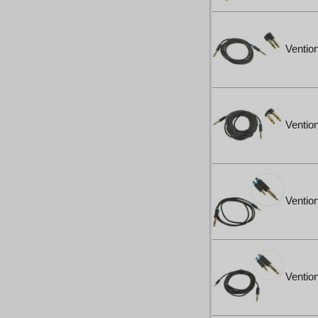
Отбойные молотки
Вибротехника
Бетономешалки
Ventio
Садовые инструменты
Наборы инструментов
Хранение инструментов
Удлинители силовые
Фонари и мобильные светильники
Ventio
Мультитулы и ножи
Инструменты и техника прочее
Ventio
Ventio