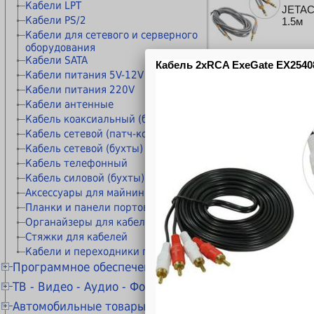
Расходные материалы STAR
Коннекторы и колпачки
Кабели LPT
JETAC
Расходные материалы прочие
Модули и адаптеры
Кабели PS/2
1.5м
Материалы для обслуживания
Keystone/Mosaic/Mini-Com
Кабели для сетевого и серверного
принтеров
оборудования
Патч-панели
Чистящие средства
Кабели SATA
Розетки сетевые внешние
Кабели питания 5V-12V
Розетки сетевые
JETACC
Кабели питания 220V
Рамки и монтажные элементы
/ 1.8м
Кабели антенные
Крепления для сетевого
Кабель коаксиальный (бухты)
оборудования
Кабельные каналы
Кабель сетевой (патч-корды)
Гофры и металлорукава
Кабель сетевой (бухты)
KS-is 
Органайзеры для кабелей
Кабель телефонный
1.8м
Стяжки для кабелей
Кабель силовой (бухты)
Маркеры сетевые
Аксессуары для майнинга
Планки и панели портов
Органайзеры для кабелей
Стяжки для кабелей
Orient
Кабели и переходники прочие
Программное обеспечение
Антивирусы KASPERSKY
ТВ - Видео - Аудио - Фото
Антивирусы ESET NOD32
Телевизоры 20" - 29"
Автомобильные товары
Антивирусы Dr.WEB