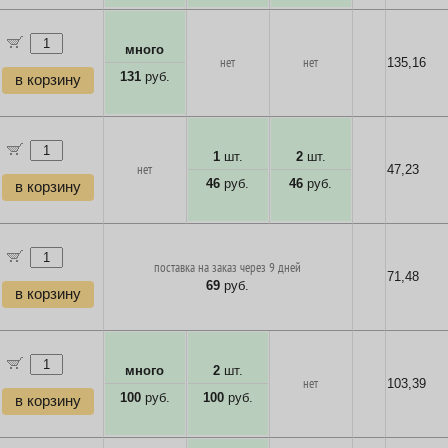
много
нет
нет
135,16
131
руб.
в корзину
1
шт.
2
шт.
нет
47,23
46
руб.
46
руб.
в корзину
поставка на заказ через 9 дней
71,48
69
руб.
в корзину
много
2
шт.
нет
103,39
100
руб.
100
руб.
в корзину