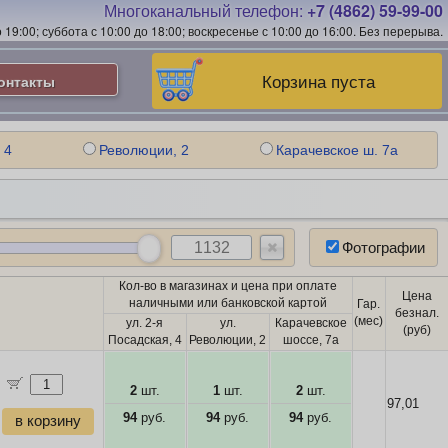
Многоканальный телефон:
+7 (4862) 59-99-00
19:00; суббота с 10:00 до 18:00; воскресенье с 10:00 до 16:00.
Без перерыва.
Корзина пуста
онтакты
 4
Революции, 2
Карачевское ш. 7а
Фотографии
Кол-во в магазинах и цена при оплате
Цена
наличными или банковской картой
Гар.
безнал.
(мес)
ул. 2-я
ул.
Карачевское
(руб)
Посадская, 4
Революции, 2
шоссе, 7а
2
шт.
1
шт.
2
шт.
97,01
94
руб.
94
руб.
94
руб.
в корзину