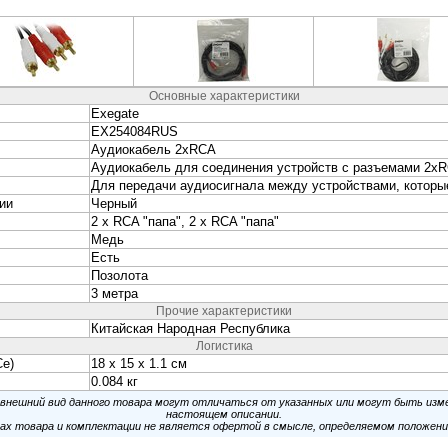
t <C872> Переходник RCA-M --> RCA-M
MC-01 <prmc-012ms> Кабель Jack3.5-M --> Jack3.5-M 2м
 <17-4008> Кабель удлинительный Jack3.5-F --> Jack3.5-M 10м
 <17-4100> Кабель Jack3.5-M --> Jack3.5-M 0.5м
 <17-4222> Кабель Jack3.5-M --> 2RCA-M 1.5м