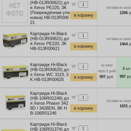
(HB-013R00621) дл
я Xerox PE220, 3K
поставка на заказ
(Повреждённая упа
1206
р
в корзину
ковка) HB-013R006
21
Картридж Hi-Black
(HB-013R00621) дл
поставка на заказ
я Xerox PE220, 3K
1464
р
в корзину
HB-013R00621
Картридж Hi-Black
на заказ
3
шт
(HB-013R00625) дл
через 8 дней
я Xerox WC 3119, 3
997
ру
997
руб.
в корзину
K HB-013R00625
Картридж Hi-Black
(HB-106R01246) дл
поставка на заказ
я Xerox Phaser 342
1651
р
8D / 3428DN, 8K H
в корзину
B-106R01246
Картридж Hi-Black
(HB-106R01374) дл