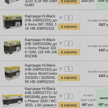
1122
ру
1122
руб.
3220, 4,1K HB-106R
в корзину
01487
Картридж Hi-Black
(HB-106R01531) дл
поставка на заказ
я Xerox WC 3550, 1
1527
р
в корзину
1K HB-106R01531
Картридж Hi-Black
(HB-106R02306) дл
поставка на заказ
я Xerox Phaser 332
1437
р
0 / DNI, 11K HB-106
в корзину
R02306
Картридж Hi-Black
(HB-106R02310) дл
поставка на заказ
я Xerox WorkCentre
1223
р
3315DN / 3325DNI,
в корзину
5K HB-106R02310
Картридж Hi-Black
(HB-106R02773 / 10
на заказ
6R03048) для Xero
мног
через 8 дней
x Phaser 3020 / WC
607
ру
607
руб.
3025, 1,5K (новая п
в корзину