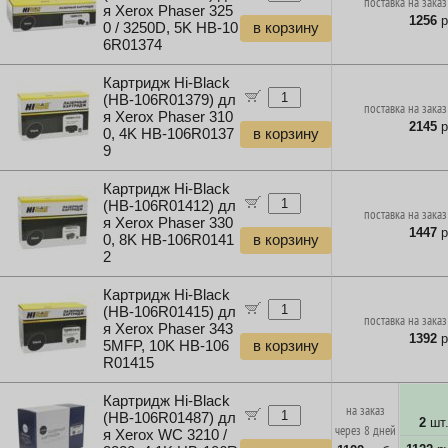
поставка на заказ
я Xerox Phaser 325
1256
р
0 / 3250D, 5K HB-10
в корзину
6R01374
Картридж Hi-Black
(HB-106R01379) дл
поставка на заказ
я Xerox Phaser 310
2145
р
0, 4K HB-106R0137
в корзину
9
Картридж Hi-Black
(HB-106R01412) дл
поставка на заказ
я Xerox Phaser 330
1447
р
0, 8K HB-106R0141
в корзину
2
Картридж Hi-Black
(HB-106R01415) дл
поставка на заказ
я Xerox Phaser 343
1392
р
5MFP, 10K HB-106
в корзину
R01415
Картридж Hi-Black
на заказ
(HB-106R01487) дл
2
шт
через 8 дней
я Xerox WC 3210 /