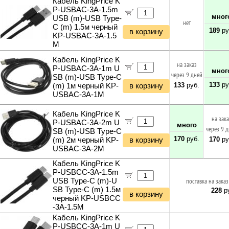
Кабель KingPrice K
Вибротехника
P-USBAC-3A-1.5m
Бетономешалки
мног
USB (m)-USB Type-
нет
Садовые инструменты
C (m) 1.5м черный
189
ру
в корзину
Наборы инструментов
KP-USBAC-3A-1.5
M
Хранение инструментов
Удлинители силовые
Кабель KingPrice K
на заказ
Фонари и мобильные светильники
P-USBAC-3A-1m U
мног
через 9 дней
SB (m)-USB Type-C
Мультитулы и ножи
133
ру
133
руб.
(m) 1м черный KP-
в корзину
Инструменты и техника прочее
USBAC-3A-1M
Кабель KingPrice K
на зак
P-USBAC-3A-2m U
много
через 9 
SB (m)-USB Type-C
170
руб.
170
ру
(m) 2м черный KP-
в корзину
USBAC-3A-2M
Кабель KingPrice K
P-USBCC-3A-1.5m
USB Type-C (m)-U
поставка на заказ
SB Type-C (m) 1.5м
228
ру
в корзину
черный KP-USBCC
-3A-1.5M
Кабель KingPrice K
P-USBCC-3A-1m U