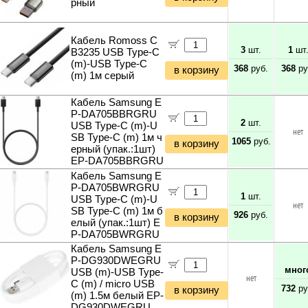
рный
Кабель Romoss C
3
шт.
1
шт
B3235 USB Type-C
(m)-USB Type-C
368
руб.
368
ру
в корзину
(m) 1м серый
Кабель Samsung E
P-DA705BBRGRU
2
шт.
USB Type-C (m)-U
нет
SB Type-C (m) 1м ч
1065
руб.
в корзину
ерный (упак.:1шт)
EP-DA705BBRGRU
Кабель Samsung E
P-DA705BWRGRU
1
шт.
USB Type-C (m)-U
нет
SB Type-C (m) 1м б
926
руб.
в корзину
елый (упак.:1шт) E
P-DA705BWRGRU
Кабель Samsung E
P-DG930DWEGRU
мног
USB (m)-USB Type-
нет
C (m) / micro USB
732
ру
в корзину
(m) 1.5м белый EP-
DG930DWEGRU