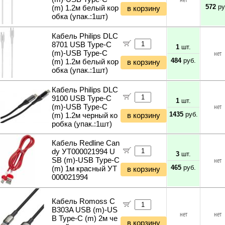
нет
572
ру
(m) 1.2м белый кор
в корзину
обка (упак.:1шт)
Кабель Philips DLC
8701 USB Type-C
1
шт.
(m)-USB Type-C
нет
484
руб.
(m) 1.2м белый кор
в корзину
обка (упак.:1шт)
Кабель Philips DLC
9100 USB Type-C
1
шт.
(m)-USB Type-C
нет
1435
руб.
(m) 1.2м черный ко
в корзину
робка (упак.:1шт)
Кабель Redline Can
dy УТ000021994 U
3
шт.
SB (m)-USB Type-C
нет
465
руб.
(m) 1м красный УТ
в корзину
000021994
Кабель Romoss C
B303A USB (m)-US
нет
нет
B Type-C (m) 2м че
в корзину