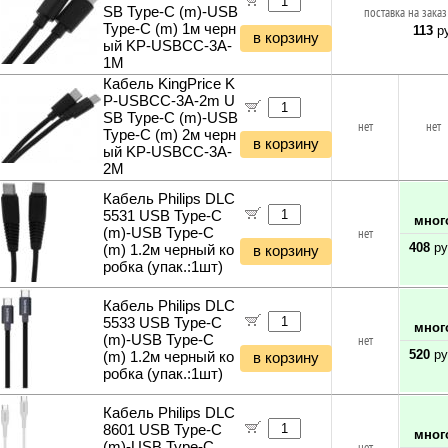
SB Type-C (m)-USB
поставка на заказ
Type-C (m) 1м черн
113
ру
в корзину
ый KP-USBCC-3A-
1M
Кабель KingPrice K
P-USBCC-3A-2m U
SB Type-C (m)-USB
нет
нет
Type-C (m) 2м черн
в корзину
ый KP-USBCC-3A-
2M
Кабель Philips DLC
5531 USB Type-C
мног
(m)-USB Type-C
нет
408
ру
(m) 1.2м черный ко
в корзину
робка (упак.:1шт)
Кабель Philips DLC
5533 USB Type-C
мног
(m)-USB Type-C
нет
520
ру
(m) 1.2м черный ко
в корзину
робка (упак.:1шт)
Кабель Philips DLC
8601 USB Type-C
мног
(m)-USB Type-C