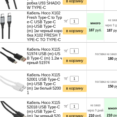
в корзину
Конвертеры Toslink
Розетки сетевые внешние
робка U93 SHADO
Расходные материалы прочие
Батарейки прочие
Кабели COM
Розетки сетевые
W TYPE-C
Материалы для обслуживания принтеров
Кабели LPT
Рамки и монтажные элементы
Кабель Hoco X102
Чистящие средства
Fresh Type-C to Typ
Кабели PS/2
Крепления для сетевого оборудования
на зак
e-C USB Type-C
много
Кабели для сетевого и серверного оборудования
Кабельные каналы
через 9 
(m)-USB Type-C
Кабели SATA
Гофры и металлорукава
187
руб.
187
ру
(m) 1м черный коро
в корзину
Кабели питания 5V-12V
Органайзеры для кабелей
бка X102 FRESH T
YPE-C TO TYPE-C
Кабели питания 220V
Стяжки для кабелей
Кабели антенные
Маркеры сетевые
Кабель Hoco X115
Кабель коаксиальный (бухты)
51974 USB (m)-US
поставка на заказ
Кабель сетевой (патч-корды)
B Type-C (m) 1.2м ч
180
ру
в корзину
Кабель сетевой (бухты)
ерный 51974
Кабель телефонный
Кабель силовой (бухты)
Кабель Hoco X115
Аксессуары для майнинга
52001 USB Type-C
поставка на заказ
Планки и панели портов
(m)-USB Type-C
150
ру
(m) 1м белый 5200
в корзину
Органайзеры для кабелей
1
Стяжки для кабелей
Кабели и переходники прочие
Кабель Hoco X115
на заказ
Программное обеспечение
52018 USB Type-C
мног
через 9 дней
Антивирусы KASPERSKY
(m)-USB Type-C
ТВ - Видео - Аудио - Фото
210
ру
210
руб.
(m) 1м черный 520
в корзину
Антивирусы ESET NOD32