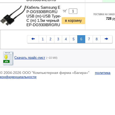
Кабель Samsung E
P-DG930IBRGRU
поставка на заказ
USB (m)-USB Type-
728
ру
C (m) 1.5м черный
в корзину
EP-DG930IBRGRU
1
2
3
4
5
6
7
8
Скачать прайс-лист
(~10 Мб)
© 2004-2026 ООО "Компьютерная фирма «Багира»"
политика
конфиденциальности