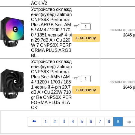
ACK V2
Устройство охлажд
ения(кулер) Zalman
CNPS9X Performa
Plus ARGB Soc-AM
5 / AM4 / 1200 / 170
поставка на заказ
0 / 1851 черный 4-pi
2645
р
в корзину
n 29.7dB Al+Cu 220
W 7 CNPS9X PERF
ORMA PLUS ARGB
BL
Устройство охлажд
ения(кулер) Zalman
CNPS9X Performa
Plus Soc-AM5 / AM
4 / 1200 / 1700 / 185
поставка на заказ
1 черный 4-pin 29.7
2645
р
в корзину
dB Al+Cu 220W 710
gr Re CNPS9X PER
FORMA PLUS BLA
CK
1
2
3
4
5
6
7
8
9