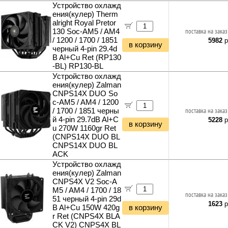
Устройство охлажд
ения(кулер) Therm
alright Royal Pretor
130 Soc-AM5 / AM4
поставка на заказ
/ 1200 / 1700 / 1851
5982
р
в корзину
черный 4-pin 29.4d
B Al+Cu Ret (RP130
-BL) RP130-BL
Устройство охлажд
ения(кулер) Zalman
CNPS14X DUO So
c-AM5 / AM4 / 1200
/ 1700 / 1851 черны
поставка на заказ
й 4-pin 29.7dB Al+C
5228
р
в корзину
u 270W 1160gr Ret
(CNPS14X DUO BL
CNPS14X DUO BL
ACK
Устройство охлажд
ения(кулер) Zalman
CNPS4X V2 Soc-A
M5 / AM4 / 1700 / 18
поставка на заказ
51 черный 4-pin 29d
1623
р
B Al+Cu 150W 420g
в корзину
r Ret (CNPS4X BLA
CK V2) CNPS4X BL