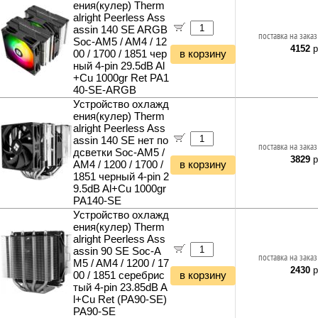
Кабель телефонный
ения(кулер) Therm
Культиваторы и мотоблоки
Фонари и мобильные светильники
alright Peerless Ass
Кабель силовой (бухты)
Снегоуборщики и подметальщики
Ночники и декоративные светильники
assin 140 SE ARGB
Аксессуары для майнинга
поставка на заказ
Мотобуры
Soc-AM5 / AM4 / 12
Гирлянды и гибкий неон
Планки и панели портов
4152
р
Дровоколы
00 / 1700 / 1851 чер
в корзину
Органайзеры для кабелей
ный 4-pin 29.5dB Al
Отбойные молотки
+Cu 1000gr Ret PA1
Стяжки для кабелей
Вибротехника
40-SE-ARGB
Кабели и переходники прочие
Бетономешалки
Устройство охлажд
Садовые инструменты
ения(кулер) Therm
Наборы инструментов
alright Peerless Ass
assin 140 SE нет по
Хранение инструментов
поставка на заказ
дсветки Soc-AM5 /
Удлинители силовые
3829
р
AM4 / 1200 / 1700 /
в корзину
Фонари и мобильные светильники
1851 черный 4-pin 2
Мультитулы и ножи
9.5dB Al+Cu 1000gr
PA140-SE
Инструменты и техника прочее
Устройство охлажд
ения(кулер) Therm
alright Peerless Ass
assin 90 SE Soc-A
поставка на заказ
M5 / AM4 / 1200 / 17
2430
р
00 / 1851 серебрис
в корзину
тый 4-pin 23.85dB A
l+Cu Ret (PA90-SE)
PA90-SE